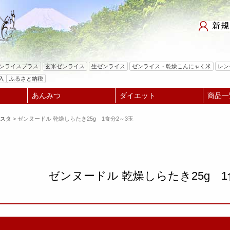
検索
ゼンライスプラス
玄米ゼンライス
生ゼンライス
ゼンライス・乾燥こんにゃく米
レン
入
ふるさと納税
あんみつ
ダイエット
商品一
パスタ
ゼンヌードル 乾燥しらたき25g 1食分2～3玉
ゼンヌードル 乾燥しらたき25g 1