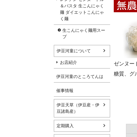
＆パスタ 生こんにゃく
麺 ダイエットこんにゃ
く麺
生こんにゃく麺用スー
プ
伊豆河童について
お店紹介
ゼンヌー
糖質、グ
伊豆河童のところてんは
催事情報
伊豆天草（伊豆産・伊
豆諸島産）
定期購入