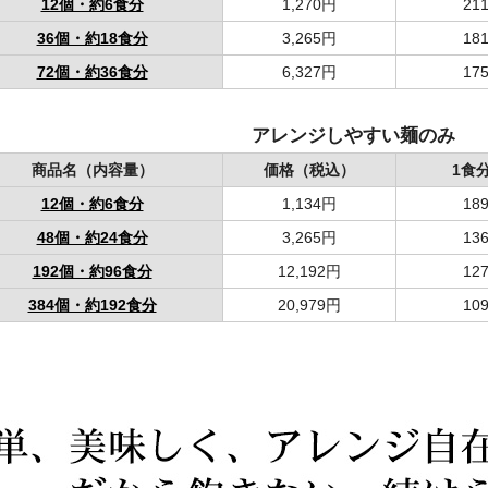
12個・約6食分
1,270円
21
36個・約18食分
3,265円
18
72個・約36食分
6,327円
17
アレンジしやすい麺のみ
商品名（内容量）
価格（税込）
1食
12個・約6食分
1,134円
18
48個・約24食分
3,265円
13
192個・約96食分
12,192円
12
384個・約192食分
20,979円
10