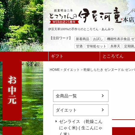
伊豆天草100%の手作りのところてん・あんみつ
【注目ワード】
新着商品
お試し
機能性表示食品 
甘酒
甘味処セット
糸寒天
定期購
ギフト
ところてん
HOME
ダイエット
乾燥しらたき ゼンヌードル ゼン
全商品一覧
ダイエット
ゼンライス （乾燥こん
にゃく米) ( 生こんにゃ
く米）