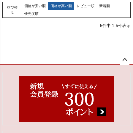
価格が安い順
価格が高い順
レビュー順
新着順
並び替
え
優先度順
5
件中
1
-
5
件表示
ペー
ジト
ップ
へ