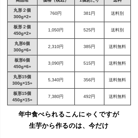
商品名
価格（税込）
1個あたり
送料
丸形２個
760円
381円
送料別
300g×2»
板形２個
1,050円
525円
送料別
450g×2»
丸形6個
2,310円
385円
送料無料
300g×6»
板形6個
3,090円
515円
送料無料
450g×6»
丸形15個
5,340円
356円
送料無料
300g×15»
板形15個
7,380円
492円
送料無料
450g×15»
年中食べられるこんにゃくですが
生芋から作るのは、今だけ