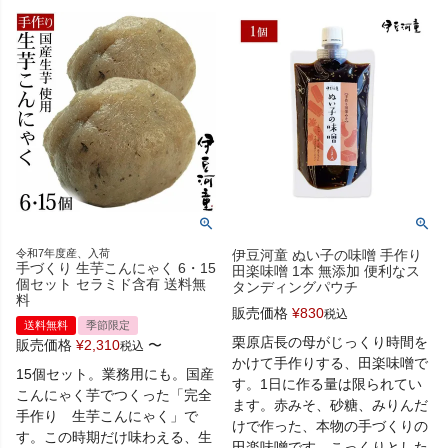
令和7年度産、入荷
伊豆河童 ぬい子の味噌 手作り
手づくり 生芋こんにゃく 6・15
田楽味噌 1本 無添加 便利なス
個セット セラミド含有 送料無
タンディングパウチ
料
販売価格
¥
830
税込
送料無料
季節限定
栗原店長の母がじっくり時間を
販売価格
¥
2,310
〜
税込
かけて手作りする、田楽味噌で
15個セット。業務用にも。国産
す。1日に作る量は限られてい
こんにゃく芋でつくった「完全
ます。赤みそ、砂糖、みりんだ
手作り 生芋こんにゃく」で
けで作った、本物の手づくりの
す。この時期だけ味わえる、生
田楽味噌です。こっくりとした