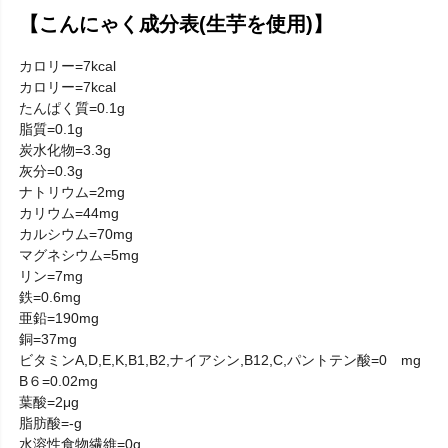
【こんにゃく成分表(生芋を使用)】
カロリー=7kcal
カロリー=7kcal
たんぱく質=0.1g
脂質=0.1g
炭水化物=3.3g
灰分=0.3g
ナトリウム=2mg
カリウム=44mg
カルシウム=70mg
マグネシウム=5mg
リン=7mg
鉄=0.6mg
亜鉛=190mg
銅=37mg
ビタミンA,D,E,K,B1,B2,ナイアシン,B12,C,パントテン酸=0 mg
B６=0.02mg
葉酸=2μg
脂肪酸=-g
水溶性食物繊維=0g