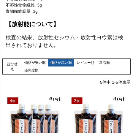
不溶性食物繊維=3g
食物繊維総量=3g
【放射能について】
検査の結果、放射性セシウム・放射性ヨウ素は検
出されておりません。
価格が安い順
価格が高い順
レビュー順
新着順
並び替
え
優先度順
5
件中
1
-
5
件表示