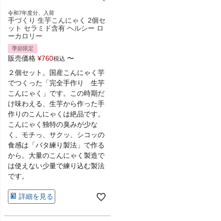
令和7年度分、入荷
手づくり 生芋こんにゃく 2個セ
ット セラミド含有 ヘルシー ロ
ーカロリー
季節限定
販売価格
¥
760
〜
税込
２個セット。国産こんにゃく芋
でつくった「完全手作り 生芋
こんにゃく」です。この時期だ
け味わえる、生芋から作った手
作りのこんにゃくは絶品です。
こんにゃく独特の臭みが少な
く、モチっ、サクッ、シコッの
食感は「バタ練り製法」で作る
から。大量のこんにゃく製造で
は使えない少量で練り込む製法
です。
詳細を見る