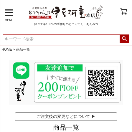
在庫なし商品
在庫なし商品を表示
MENU
商品番号/JANコード
伊豆天草100%の手作りのところてん・あんみつ
バンドル販売
HOME
商品一覧
予約商品
予約商品のみを表示
並び順
新着順
登録順
価格が安い順
価格が高い順
ご注文後の変更などについて ▶
優先度順
レビュー順
商品一覧
キーワードヒット順