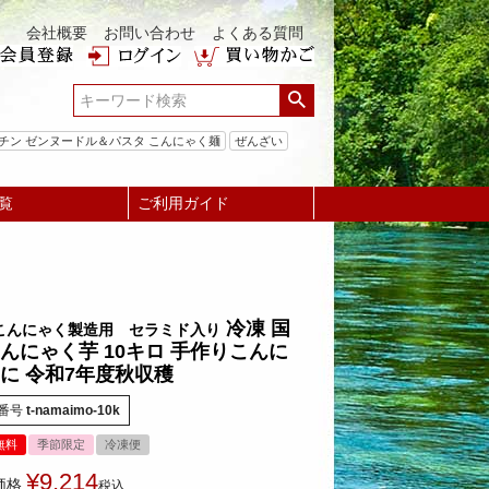
会社概要
お問い合わせ
よくある質問
チン ゼンヌードル＆パスタ こんにゃく麺
ぜんざい
覧
ご利用ガイド
冷凍 国
こんにゃく製造用 セラミド入り
んにゃく芋 10キロ 手作りこんに
に 令和7年度秋収穫
番号
t-namaimo-10k
無料
季節限定
冷凍便
¥
9,214
価格
税込