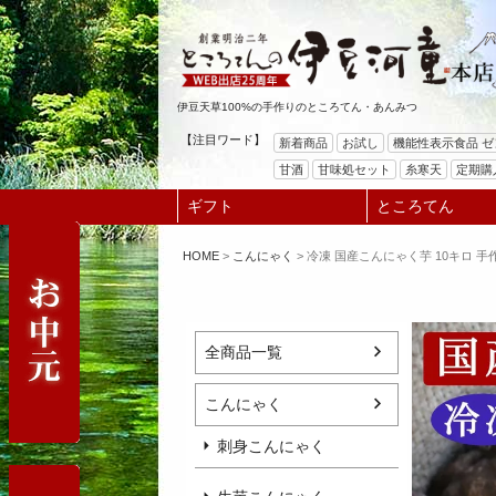
伊豆天草100%の手作りのところてん・あんみつ
【注目ワード】
新着商品
お試し
機能性表示食品 
甘酒
甘味処セット
糸寒天
定期購
ギフト
ところてん
HOME
こんにゃく
冷凍 国産こんにゃく芋 10キロ 
全商品一覧
こんにゃく
刺身こんにゃく