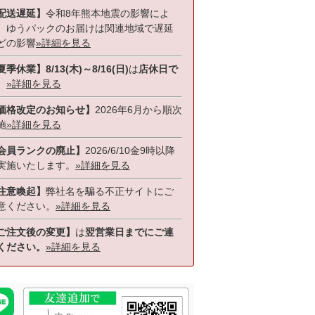
配送遅延】
令和8年熊本地震の影響によ
、ゆうパックのお届けは関連地域で遅延
どの影響
»詳細を見る
夏季休業】8/13(木)～8/16(日)
は
店休日で
。
»詳細を見る
価格改定のお知らせ】
2026年6月から順次
施
»詳細を見る
会員ランクの廃止】
2026/6/10金9時以降
実施いたします。
»詳細を見る
注意喚起】
弊社名を騙る不正サイトにご
意ください。
»詳細を見る
ご注文後の変更】
は
翌営業日までにご連
ください。
»詳細を見る