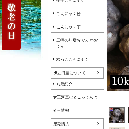
生芋こんにゃく
こんにゃく粉
こんにゃく芋
三嶋の味噌おでん 串お
でん
端っここんにゃく
伊豆河童について
お店紹介
伊豆河童のところてんは
催事情報
定期購入