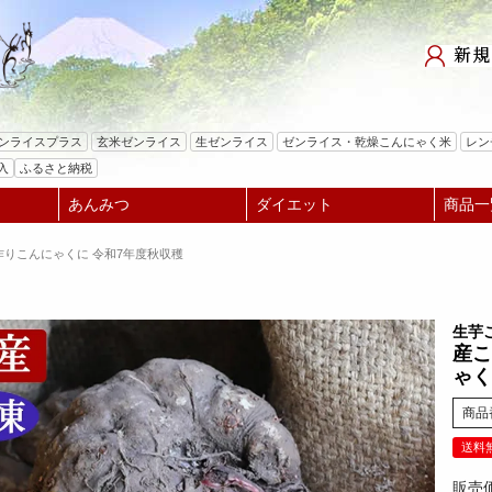
検索
ゼンライスプラス
玄米ゼンライス
生ゼンライス
ゼンライス・乾燥こんにゃく米
レン
入
ふるさと納税
あんみつ
ダイエット
商品一
手作りこんにゃくに 令和7年度秋収穫
生芋
産こ
ゃく
商品
送料
販売