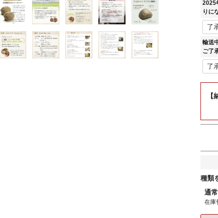
20
りに
輸送
ご了
【
種類
通常
在庫