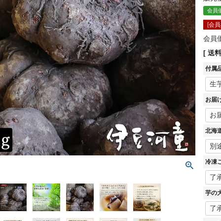
会員
[会
会員
送
付属
お届
北海
冷凍
芋の