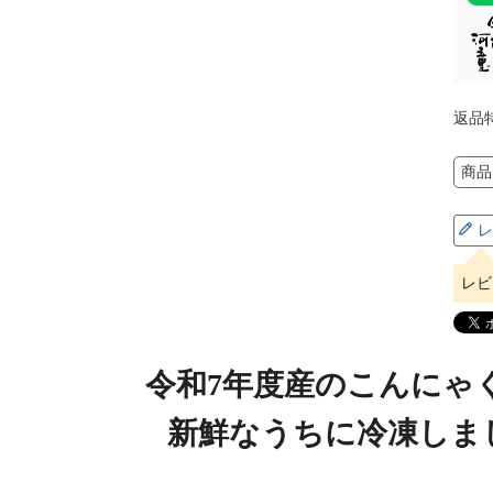
返品
商品
レ
レビ
令和7年度産のこんにゃ
新鮮なうちに冷凍しま