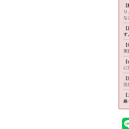
【
り
な
【
す
【
実
【
に
【
注
【
絡