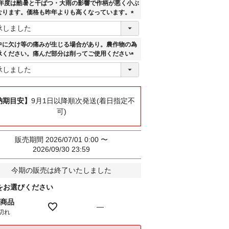
須
25年度は酷暑と干ばつ・大雨の影響で作柄が悪く小ぶ
)
なります。価格も昨年よりも高くなっています。
(
必
須
中に欠け等の痛みが生じる場合があり。農作物の為
)
承ください。痛んだ部分は削ってご使用ください
(
必
須
)
納期目安】
9月1日以降順次発送(着日指定不
可)
販売期間
2026/07/01 0:00
〜
2026/09/30 23:59
今期の販売は終了いたしました
をお選びください
商品
—
切れ