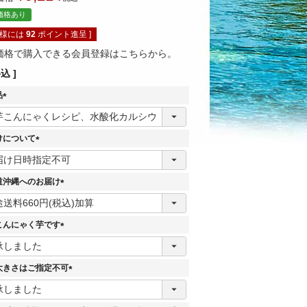
価格あり
員様には
92
ポイント進呈 ]
価格で購入できる会員登録はこちらから。
料込
品
(
必
須
けについて
)
(
必
須
道沖縄へのお届け
)
(
必
須
こんにゃく芋です
)
(
必
須
大きさはご指定不可
)
(
必