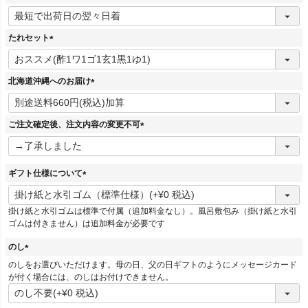
(
必
須
たれセット
)
(
必
須
北海道沖縄へのお届け
)
(
必
須
ご注文確定後、注文内容の変更不可
)
(
必
須
ギフト仕様について
)
(
必
掛け紙と水引ゴムは標準で付属（追加料金なし）。風呂敷包み（掛け紙と水引
須
ゴムは付きません）は追加料金が必要です
)
のし
(
のしをお選びいただけます。母の日、父の日ギフトのようにメッセージカード
必
が付く場合には、のしはお付けできません。
須
)