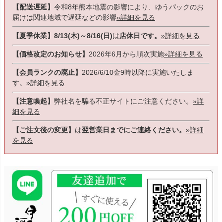
【配送遅延】
令和8年熊本地震の影響により、ゆうパックのお
届けは関連地域で遅延などの影響
»詳細を見る
【夏季休業】8/13(木)～8/16(日)
は
店休日です。
»詳細を見る
【価格改定のお知らせ】
2026年6月から順次実施
»詳細を見る
【会員ランクの廃止】
2026/6/10金9時以降に実施いたしま
す。
»詳細を見る
【注意喚起】
弊社名を騙る不正サイトにご注意ください。
»詳
細を見る
【ご注文後の変更】
は
翌営業日までにご連絡ください。
»詳細
を見る