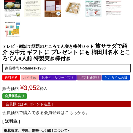
旅サラダで紹
テレビ・雑誌で話題のところてん突き棒付セット
介 お中元 ギフト に プレゼント にも 柿田川名水 とこ
ろてん6人前 特製突き棒付き
商品番号
t-otamesi-1980
送料無料
おすすめ
お中元・サマーギフト
ギフト好評品
ところてんの日
¥
3,952
販売価格
税込
会員価格あり
[会員様には
40
ポイント進呈 ]
会員価格で購入できる会員登録はこちらから。
送料込
※北海道、沖縄、離島へお届けについて