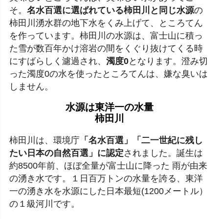
そ。
名水百選に選ばれている柿田川と同じ水源
の
柿田川湧水群の地下水をくみ上げて、ところてん
を作っています。柿田川の水源は、富士山に積っ
た雪が数百年かけ溶岩の間をくぐり抜けてくる時
にすばらしく濾過され、
濁度0
となります。澄み切
った濁度0の水を使ったところてんは、嫌な臭いは
しません。
水源は東洋一の水量
柿田川
柿田川は、環境庁
「名水百選」「二一世紀に残し
たい日本の自然百選」に認定
されました。誕生は
約8500年前、ほぼ全量が富士山に降った 雨が由来
の湧き水です。１日百万トンの水量を誇る、東洋
一の湧き水を水源にした日本最短(1200メートル）
の１級河川です。