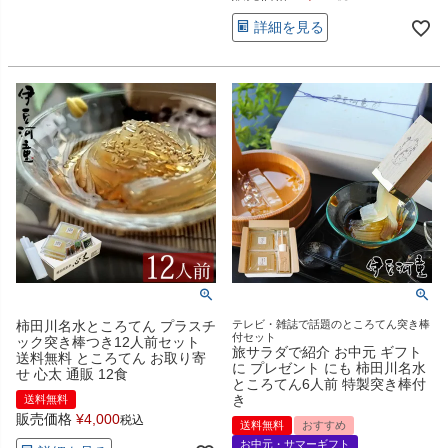
詳細を見る
柿田川名水ところてん プラスチ
テレビ・雑誌で話題のところてん突き棒
付セット
ック突き棒つき12人前セット
旅サラダで紹介 お中元 ギフト
送料無料 ところてん お取り寄
に プレゼント にも 柿田川名水
せ 心太 通販 12食
ところてん6人前 特製突き棒付
き
送料無料
販売価格
¥
4,000
税込
送料無料
おすすめ
お中元・サマーギフト