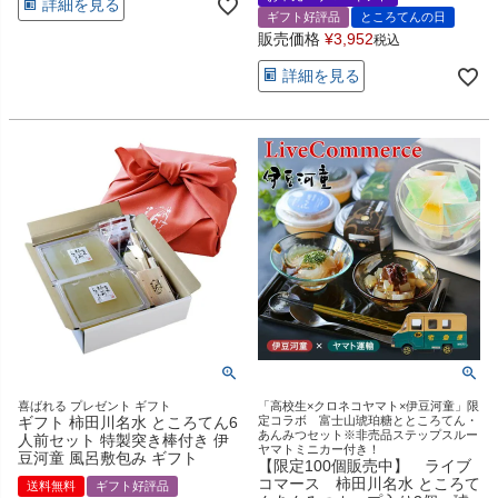
詳細を見る
ギフト好評品
ところてんの日
販売価格
¥
3,952
税込
詳細を見る
喜ばれる プレゼント ギフト
「高校生×クロネコヤマト×伊豆河童」限
ギフト 柿田川名水 ところてん6
定コラボ 富士山琥珀糖とところてん・
あんみつセット※非売品ステップスルー
人前セット 特製突き棒付き 伊
ヤマトミニカー付き！
豆河童 風呂敷包み ギフト
【限定100個販売中】 ライブ
コマース 柿田川名水 ところて
送料無料
ギフト好評品