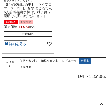
童突き立てところてん！
【限定50個販売中】 ライブコ
マース 柿田川名水 ところてん
6人前 特製突き棒付、柚子舞う
透明ぽん酢 ゆず七味 セット
送料無料
おすすめ
販売価格
¥
4,673
税込
在庫切れ
詳細を見る
価格が安い順
価格が高い順
レビュー順
新着順
並び替
え
優先度順
13
件中
1
-
13
件表示