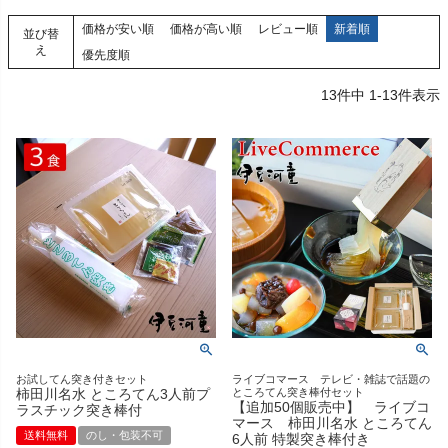
価格が安い順
価格が高い順
レビュー順
新着順
並び替
え
優先度順
13
件中
1
-
13
件表示
お試してん突き付きセット
ライブコマース テレビ・雑誌で話題の
柿田川名水 ところてん3人前プ
ところてん突き棒付セット
【追加50個販売中】 ライブコ
ラスチック突き棒付
マース 柿田川名水 ところてん
送料無料
のし・包装不可
6人前 特製突き棒付き