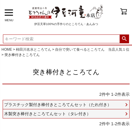
MENU
伊豆天草100%の手作りのところてん・あんみつ
HOME
柿田川名水ところてん
自分で突いて食べるところてん 当店人気１位
突き棒付きところてん
突き棒付きところてん
2
件中
1
-
2
件表示
プラスチック製付き棒付きところてんセット（たれ付き）
木製突き棒付きところてんセット（タレ付き）
2
件中
1
-
2
件表示