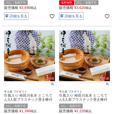
のし・包装不可
送料無料
のし・包装不可
販売価格
¥
3,690
販売価格
¥
3,620
税込
税込
詳細を見る
詳細を見る
手土産 プチギフト
手土産 プチギフト
巾着入り 柿田川名水 ところて
巾着入り 柿田川名水 ところて
ん3人前プラスチック突き棒付
ん6人前プラスチック突き棒付
のし・包装不可
のし・包装不可
販売価格
¥
1,390
販売価格
¥
2,220
税込
税込