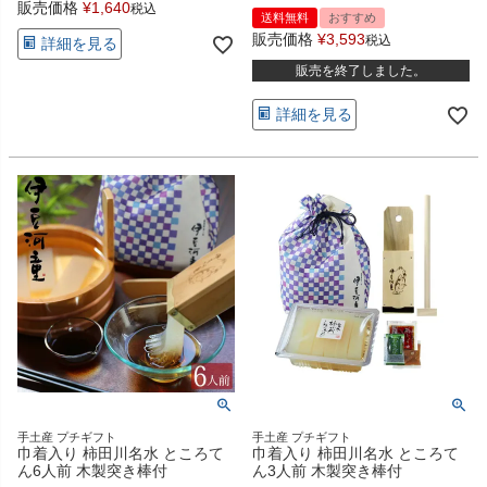
販売価格
¥
1,640
税込
送料無料
おすすめ
販売価格
¥
3,593
税込
詳細を見る
販売を終了しました。
詳細を見る
手土産 プチギフト
手土産 プチギフト
巾着入り 柿田川名水 ところて
巾着入り 柿田川名水 ところて
ん6人前 木製突き棒付
ん3人前 木製突き棒付