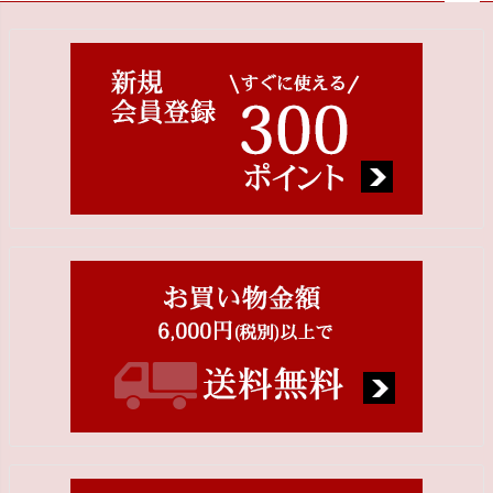
ペー
ジト
ップ
へ