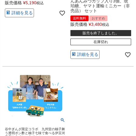
んあんみつカップ入り3個、琥
販売価格
¥
5,190
税込
珀糖、ヤマト運輸ミニカー（非
売品） セット
詳細を見る
送料無料
おすすめ
販売価格
¥
3,480
税込
販売を終了しました。
在庫切れ
詳細を見る
谷中ぎんざ限定コラボ 九州堂の柚子舞
う透明ポン酢と柚子七味で食べる伊豆河