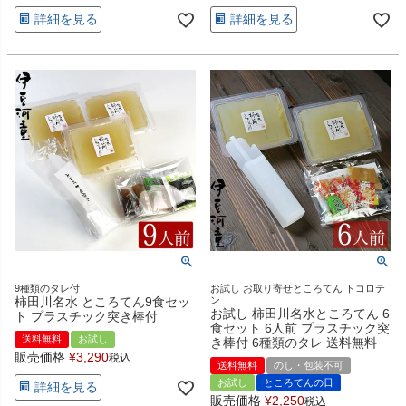
詳細を見る
詳細を見る
9種類のタレ付
お試し お取り寄せところてん トコロテ
柿田川名水 ところてん9食セッ
ン
お試し 柿田川名水ところてん 6
ト プラスチック突き棒付
食セット 6人前 プラスチック突
送料無料
お試し
き棒付 6種類のタレ 送料無料
販売価格
¥
3,290
税込
送料無料
のし・包装不可
お試し
ところてんの日
詳細を見る
販売価格
¥
2,250
税込