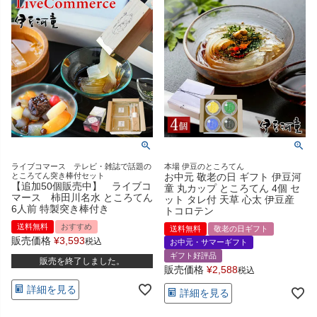
ライブコマース テレビ・雑誌で話題の
本場 伊豆のところてん
ところてん突き棒付セット
お中元 敬老の日 ギフト 伊豆河
【追加50個販売中】 ライブコ
童 丸カップ ところてん 4個 セ
マース 柿田川名水 ところてん
ット タレ付 天草 心太 伊豆産
6人前 特製突き棒付き
トコロテン
送料無料
おすすめ
送料無料
敬老の日ギフト
販売価格
¥
3,593
税込
お中元・サマーギフト
ギフト好評品
販売を終了しました。
販売価格
¥
2,588
税込
詳細を見る
詳細を見る