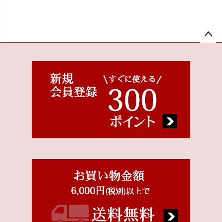
ペー
ジト
ップ
へ