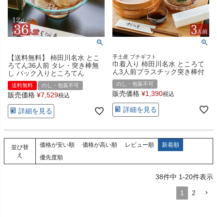
【送料無料】 柿田川名水 とこ
手土産 プチギフト
巾着入り 柿田川名水 ところて
ろてん36人前 タレ・突き棒無
ん3人前プラスチック突き棒付
し パック入りところてん
のし・包装不可
送料無料
のし・包装不可
販売価格
¥
1,390
税込
販売価格
¥
7,529
税込
詳細を見る
詳細を見る
価格が安い順
価格が高い順
レビュー順
新着順
並び替
え
優先度順
38
件中
1
-
20
件表示
1
2