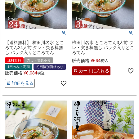
【送料無料】 柿田川名水 とこ
柿田川名水 ところてん3人前 タ
ろてん24人前 タレ・突き棒無
レ・突き棒無し パック入りとこ
し パック入りところてん
ろてん
販売価格
¥
664
送料無料
のし・包装不可
税込
1回のみ・定期
初回特別価格あり
カートに入れる
販売価格
¥
6,084
税込
詳細を見る