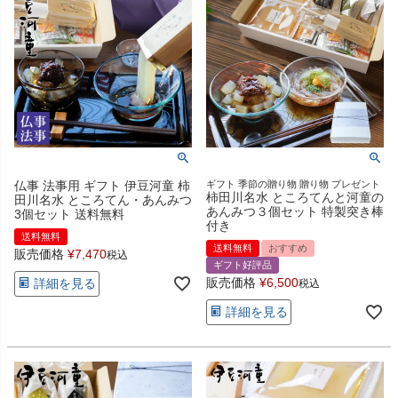
仏事 法事用 ギフト 伊豆河童 柿
ギフト 季節の贈り物 贈り物 プレゼント
柿田川名水 ところてんと河童の
田川名水 ところてん・あんみつ
あんみつ３個セット 特製突き棒
3個セット 送料無料
付き
送料無料
送料無料
おすすめ
販売価格
¥
7,470
税込
ギフト好評品
販売価格
¥
6,500
詳細を見る
税込
詳細を見る