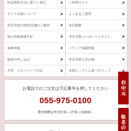
特定商取引法に基づく表記
ご利用ガイド
ギフト仕様について
よくあるご質問
伊豆河童のWEB店舗のご案内
会社概要
個人情報保護方針
伊豆河童コーポレートサイト
催事情報
メディア掲載情報
取材の申し込み
伊豆河童公式LINE
天草、スローフードの話
全国ところてん食べ方マップ
お電話でのご注文は下記番号を押してください
055-975-0100
受付時間は平日9:30～17:00（日祝休）