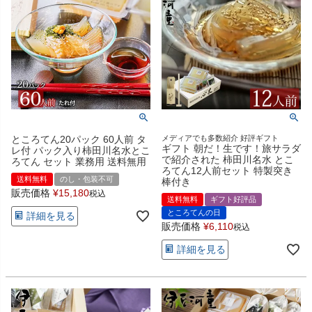
ところてん20パック 60人前 タ
メディアでも多数紹介 好評ギフト
ギフト 朝だ！生です！旅サラダ
レ付 パック入り柿田川名水とこ
で紹介された 柿田川名水 とこ
ろてん セット 業務用 送料無用
ろてん12人前セット 特製突き
送料無料
のし・包装不可
棒付き
販売価格
¥
15,180
税込
送料無料
ギフト好評品
ところてんの日
詳細を見る
販売価格
¥
6,110
税込
詳細を見る