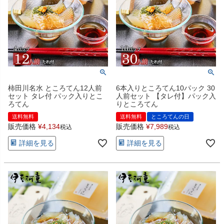
柿田川名水 ところてん12人前
6本入りところてん10パック 30
セット タレ付 パック入りとこ
人前セット 【タレ付】パック入
ろてん
りところてん
送料無料
送料無料
ところてんの日
販売価格
¥
4,134
販売価格
¥
7,989
税込
税込
詳細を見る
詳細を見る