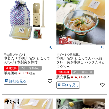
手土産 プチギフト
リピートや業務用に
巾着入り 柿田川名水 ところて
柿田川名水 ところてん72人前
ん3人前 木製突き棒付
タレ・突き棒無し パック入りと
ころてん
送料無料
のし・包装不可
送料無料
のし・包装不可
販売価格
¥
3,620
税込
販売価格
¥
14,306
税込
詳細を見る
詳細を見る