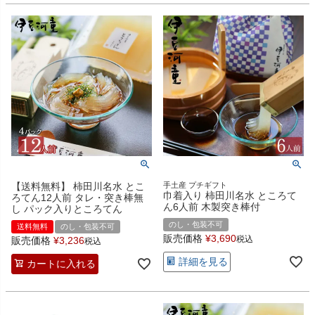
【送料無料】 柿田川名水 とこ
手土産 プチギフト
巾着入り 柿田川名水 ところて
ろてん12人前 タレ・突き棒無
ん6人前 木製突き棒付
し パック入りところてん
のし・包装不可
送料無料
のし・包装不可
販売価格
¥
3,690
税込
販売価格
¥
3,236
税込
詳細を見る
カートに入れる