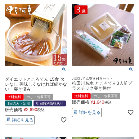
ダイエットところてん 15食 タ
お試してん突き付きセット
柿田川名水 ところてん3人前プ
レなし 美味しくなければ続かな
ラスチック突き棒付
い 突き済み
送料無料
のし・包装不可
送料無料
のし・包装不可
販売価格
¥
1,640
税込
1回のみ・定期
初回特別価格あり
販売価格
¥
2,690
税込
詳細を見る
詳細を見る