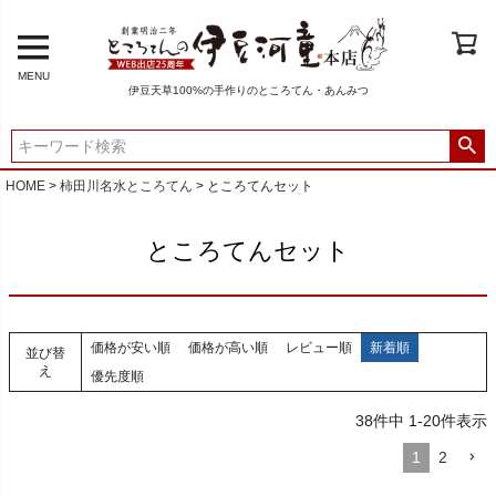
MENU
伊豆天草100%の手作りのところてん・あんみつ
HOME
柿田川名水ところてん
ところてんセット
ところてんセット
価格が安い順
価格が高い順
レビュー順
新着順
並び替
え
優先度順
38
件中
1
-
20
件表示
1
2