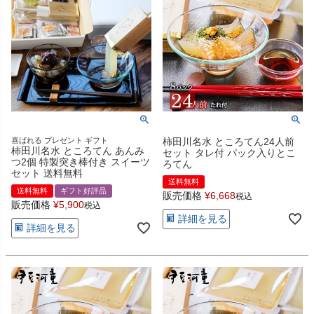
喜ばれる プレゼント ギフト
柿田川名水 ところてん24人前
柿田川名水 ところてん あんみ
セット タレ付 パック入りとこ
つ2個 特製突き棒付き スイーツ
ろてん
セット 送料無料
送料無料
送料無料
ギフト好評品
販売価格
¥
6,668
税込
販売価格
¥
5,900
税込
詳細を見る
詳細を見る