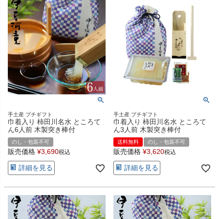
手土産 プチギフト
手土産 プチギフト
巾着入り 柿田川名水 ところて
巾着入り 柿田川名水 ところて
ん6人前 木製突き棒付
ん3人前 木製突き棒付
のし・包装不可
送料無料
のし・包装不可
販売価格
¥
3,690
販売価格
¥
3,620
税込
税込
詳細を見る
詳細を見る