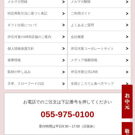
メルマガ登録
メルマガ解除
特定商取引法に基づく表記
ご利用ガイド
ギフト仕様について
よくあるご質問
伊豆河童のWEB店舗のご案内
会社概要
個人情報保護方針
伊豆河童コーポレートサイト
催事情報
メディア掲載情報
取材の申し込み
伊豆河童公式LINE
天草、スローフードの話
全国ところてん食べ方マップ
お電話でのご注文は下記番号を押してください
055-975-0100
受付時間は平日9:30～17:00（日祝休）