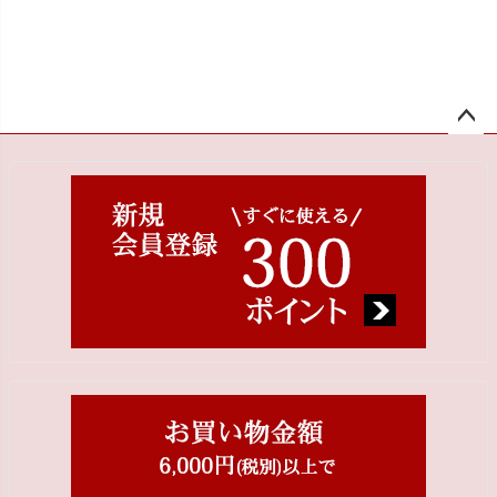
ペー
ジト
ップ
へ