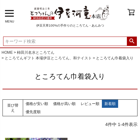
MENU
伊豆天草100%の手作りのところてん・あんみつ
HOME
柿田川名水ところてん
ところてんギフト 本場伊豆ところてん、和テイスト
ところてん巾着袋入り
ところてん巾着袋入り
価格が安い順
価格が高い順
レビュー順
新着順
並び替
え
優先度順
4
件中
1
-
4
件表示