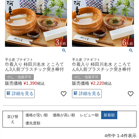
手土産 プチギフト
手土産 プチギフト
巾着入り 柿田川名水 ところて
巾着入り 柿田川名水 ところて
ん3人前プラスチック突き棒付
ん6人前プラスチック突き棒付
のし・包装不可
のし・包装不可
販売価格
¥
1,390
販売価格
¥
2,220
税込
税込
詳細を見る
詳細を見る
価格が安い順
価格が高い順
レビュー順
新着順
並び替
え
優先度順
4
件中
1
-
4
件表示