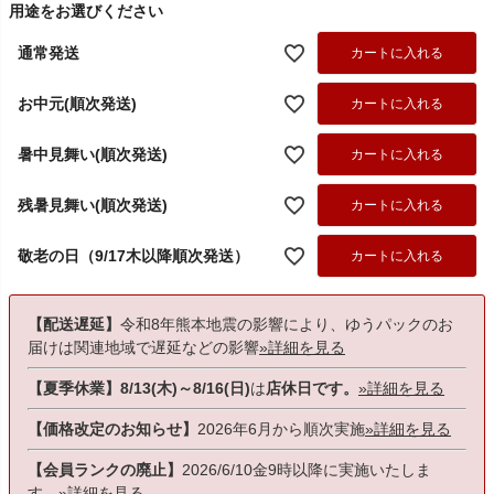
用途をお選びください
通常発送
カートに入れる
お中元(順次発送)
カートに入れる
暑中見舞い(順次発送)
カートに入れる
残暑見舞い(順次発送)
カートに入れる
敬老の日（9/17木以降順次発送）
カートに入れる
【配送遅延】
令和8年熊本地震の影響により、ゆうパックのお
届けは関連地域で遅延などの影響
»詳細を見る
【夏季休業】8/13(木)～8/16(日)
は
店休日です。
»詳細を見る
【価格改定のお知らせ】
2026年6月から順次実施
»詳細を見る
【会員ランクの廃止】
2026/6/10金9時以降に実施いたしま
す。
»詳細を見る