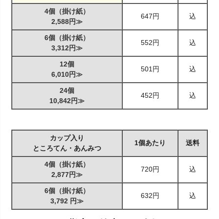
4個（掛け紙）
647円
込
2,588円≫
6個（掛け紙）
552円
込
3,312円≫
12個
501円
込
6,010円≫
24個
452円
込
10,842円≫
カップ入り
1個あたり
送料
ところてん・あんみつ
4個（掛け紙）
720円
込
2,877円≫
6個（掛け紙）
632円
込
3,792 円≫