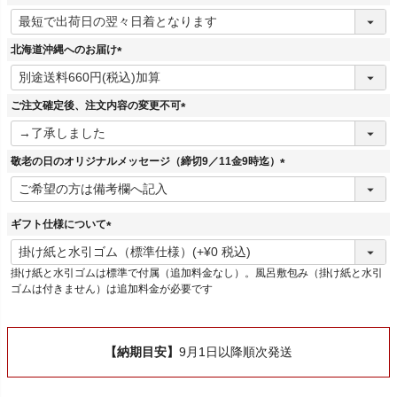
(
必
須
北海道沖縄へのお届け
)
(
必
須
ご注文確定後、注文内容の変更不可
)
(
必
須
敬老の日のオリジナルメッセージ（締切9／11金9時迄）
)
(
必
須
ギフト仕様について
)
(
必
掛け紙と水引ゴムは標準で付属（追加料金なし）。風呂敷包み（掛け紙と水引
須
ゴムは付きません）は追加料金が必要です
)
【納期目安】
9月1日以降順次発送