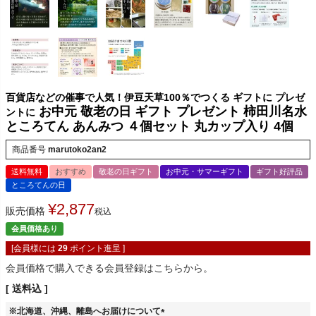
百貨店などの催事で人気！伊豆天草100％でつくる ギフトに プレゼ
お中元 敬老の日 ギフト プレゼント 柿田川名水
ントに
ところてん あんみつ ４個セット 丸カップ入り 4個
商品番号
marutoko2an2
送料無料
おすすめ
敬老の日ギフト
お中元・サマーギフト
ギフト好評品
ところてんの日
¥
2,877
販売価格
税込
会員価格あり
[会員様には
29
ポイント進呈 ]
会員価格で購入できる会員登録はこちらから。
送料込
※北海道、沖縄、離島へお届けについて