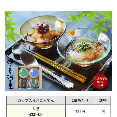
カップ入りところてん
1個あたり
送料
単品
432円
別
432円≫