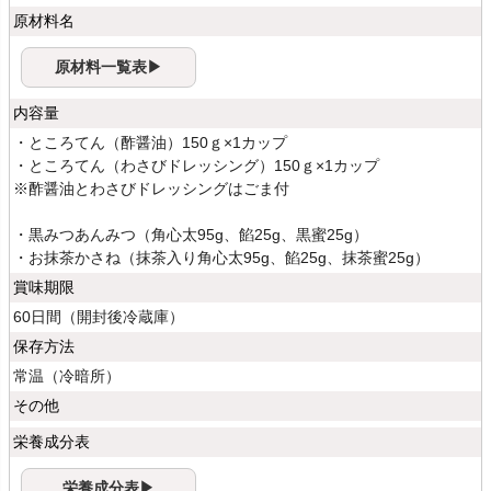
原材料名
原材料一覧表▶
内容量
・ところてん（酢醤油）150ｇ×1カップ
・ところてん（わさびドレッシング）150ｇ×1カップ
※酢醤油とわさびドレッシングはごま付
・黒みつあんみつ（角心太95g、餡25g、黒蜜25g）
・お抹茶かさね（抹茶入り角心太95g、餡25g、抹茶蜜25g）
賞味期限
60日間（開封後冷蔵庫）
保存方法
常温（冷暗所）
その他
栄養成分表
栄養成分表▶