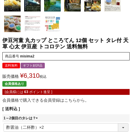
伊豆河童 丸カップ ところてん 12個 セット タレ付 天
草 心太 伊豆産 トコロテン 送料無料
商品番号
misima2
送料無料
ギフト好評品
¥
6,310
販売価格
税込
会員価格あり
[会員様には
63
ポイント進呈 ]
会員価格で購入できる会員登録はこちらから。
送料込
1～2個目のタレは？
(
必