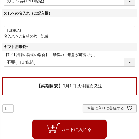
須
)
のしへの名入れ（ご記入欄）
+
¥
0
税込
名入れをご希望の際、記載
ギフト用紙袋
(
【7／1以降の発送の場合】 紙袋のご用意が可能です。
必
須
)
【納期目安】
9月1日以降順次発送
お気に入りに登録する
カートに入れる