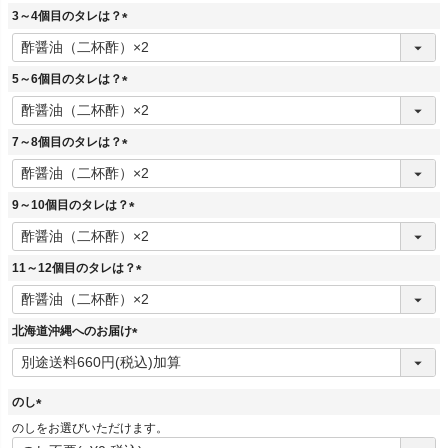
須
3～4個目のタレは？
)
(
必
須
5～6個目のタレは？
)
(
必
須
7～8個目のタレは？
)
(
必
須
9～10個目のタレは？
)
(
必
須
11～12個目のタレは？
)
(
必
須
北海道沖縄へのお届け
)
(
必
須
のし
)
(
のしをお選びいただけます。
必