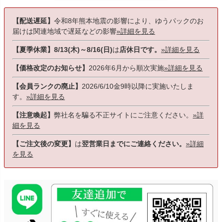
【配送遅延】
令和8年熊本地震の影響により、ゆうパックのお
届けは関連地域で遅延などの影響
»詳細を見る
【夏季休業】8/13(木)～8/16(日)
は
店休日です。
»詳細を見る
【価格改定のお知らせ】
2026年6月から順次実施
»詳細を見る
【会員ランクの廃止】
2026/6/10金9時以降に実施いたしま
す。
»詳細を見る
【注意喚起】
弊社名を騙る不正サイトにご注意ください。
»詳
細を見る
【ご注文後の変更】
は
翌営業日までにご連絡ください。
»詳細
を見る