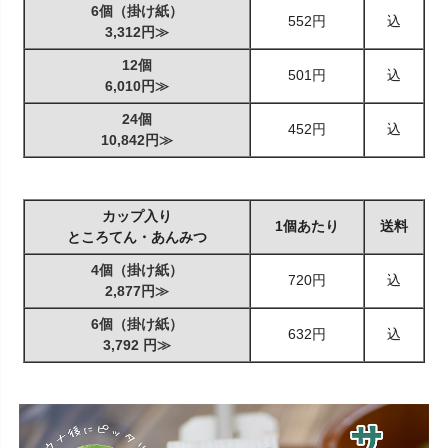
6個（掛け紙）
552円
込
3,312円≫
12個
501円
込
6,010円≫
24個
452円
込
10,842円≫
カップ入り
1個あたり
送料
ところてん・あんみつ
4個（掛け紙）
720円
込
2,877円≫
6個（掛け紙）
632円
込
3,792 円≫