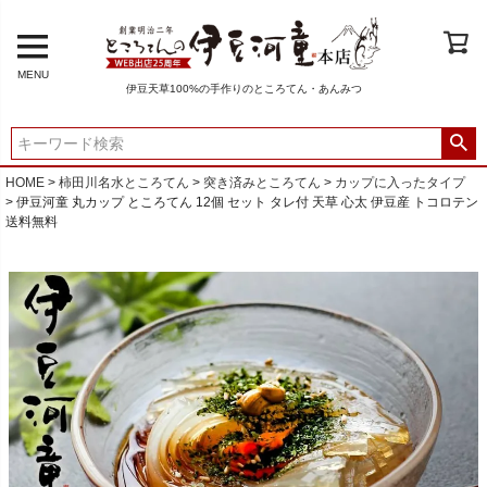
MENU
伊豆天草100%の手作りのところてん・あんみつ
HOME
柿田川名水ところてん
突き済みところてん
カップに入ったタイプ
伊豆河童 丸カップ ところてん 12個 セット タレ付 天草 心太 伊豆産 トコロテン
送料無料