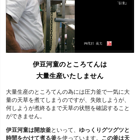
伊豆河童のところてんは
大量生産いたしません
大量生産のところてんの為には圧力釜で一気に大
量の天草を煮てしまうのですが、失敗しようが、
何しようが煮終るまで天草の状態を確認すること
ができません。
伊豆河童は開放釜
といって、
ゆっくりグツグツと
時間をかけて煮る釜
を使っています。
この釜は天