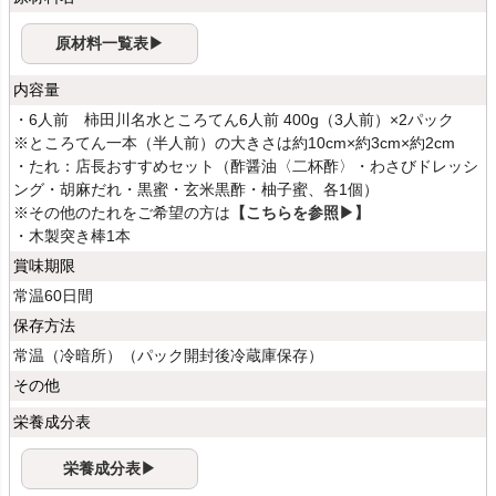
原材料一覧表▶
内容量
・6人前 柿田川名水ところてん6人前 400g（3人前）×2パック
※ところてん一本（半人前）の大きさは約10cm×約3cm×約2cm
・たれ：店長おすすめセット（酢醤油〈二杯酢〉・わさびドレッシ
ング・胡麻だれ・黒蜜・玄米黒酢・柚子蜜、各1個）
※その他のたれをご希望の方は
【こちらを参照▶】
・木製突き棒1本
賞味期限
常温60日間
保存方法
常温（冷暗所）（パック開封後冷蔵庫保存）
その他
栄養成分表
栄養成分表▶