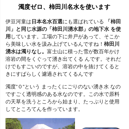
濁度ゼロ、柿田川名水を使います
伊豆河童は
日本名水百選
にも選ばれている
「柿田
川」と同じ水源の「柿田川湧水郡」の地下水 を使
用
しています。工場の下に井戸があって、そこか
ら美味しい水を汲み上げているんですね！
柿田川
湧水は濁りなし。
富士山に積った雪が数百年かけ
溶岩の間をくぐって湧き出てくる んです。それだ
けでもすごいのですが、溶岩の中を抜けてくると
きにすばらしく濾過されてくるんです
濁度”０”という まったくにごりのない湧き水 なの
ですごく透明感のある水なのです。この水で原料
の天草を洗うところから始まり、たっぶりと使用
してところてんを作っています。