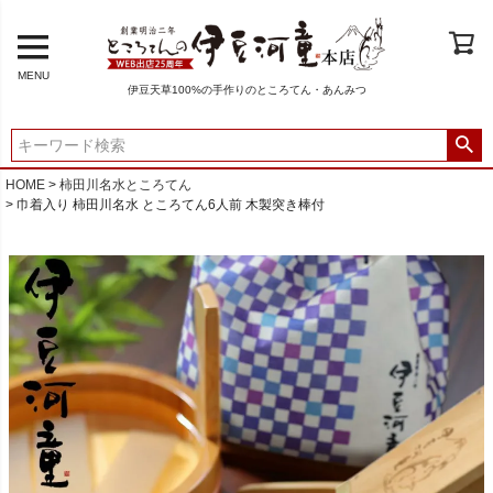
MENU
伊豆天草100%の手作りのところてん・あんみつ
HOME
柿田川名水ところてん
巾着入り 柿田川名水 ところてん6人前 木製突き棒付