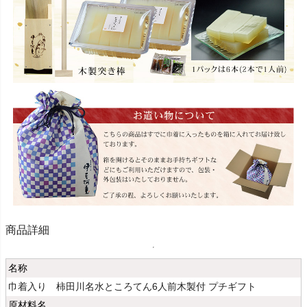
商品詳細
名称
巾着入り 柿田川名水ところてん6人前木製付 プチギフト
原材料名