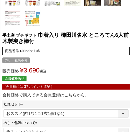
巾着入り 柿田川名水 ところてん6人前
手土産 プチギフト
木製突き棒付
商品番号
t-kinchaku6
のし・包装不可
¥
3,690
販売価格
税込
会員価格あり
[会員様には
37
ポイント進呈 ]
会員価格で購入できる会員登録はこちらから。
たれセット
(
必
須
のし・包装について
)
(