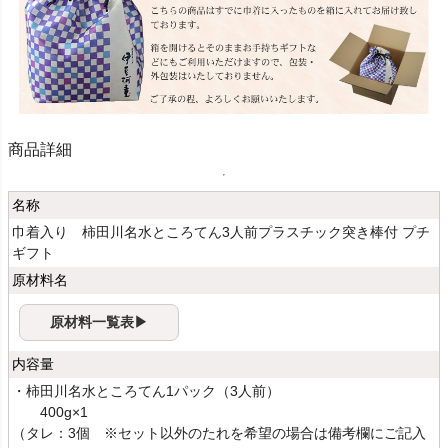
商品詳細
名称
巾着入り 柿田川名水ところてん3人前プラスチック突き棒付 プチ
ギフト
原材料名
原材料一覧表▶
内容量
・柿田川名水ところてん1パック（3人前）
400g×1
（タレ：3個 ※セット以外のたれを希望の場合は備考欄にご記入