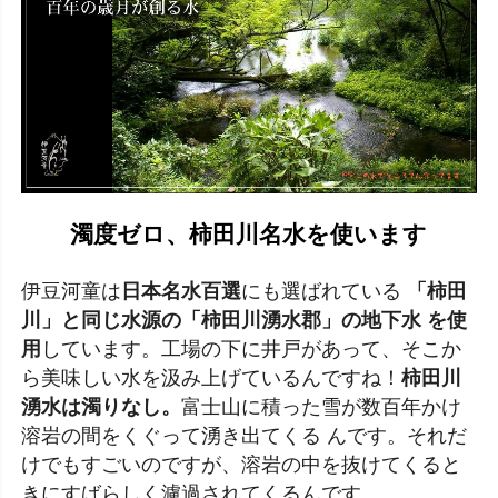
濁度ゼロ、柿田川名水を使います
伊豆河童は
日本名水百選
にも選ばれている
「柿田
川」と同じ水源の「柿田川湧水郡」の地下水 を使
用
しています。工場の下に井戸があって、そこか
ら美味しい水を汲み上げているんですね！
柿田川
湧水は濁りなし。
富士山に積った雪が数百年かけ
溶岩の間をくぐって湧き出てくる んです。それだ
けでもすごいのですが、溶岩の中を抜けてくると
きにすばらしく濾過されてくるんです