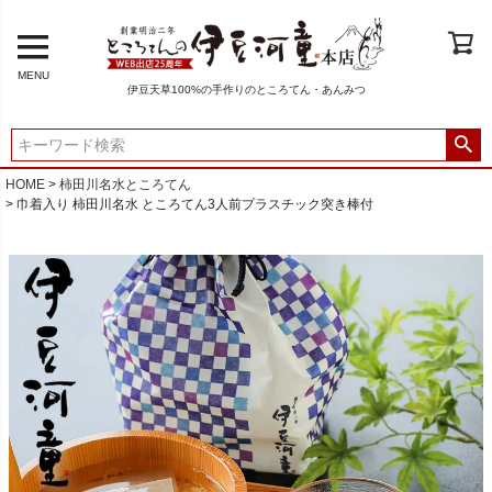
MENU
伊豆天草100%の手作りのところてん・あんみつ
HOME
柿田川名水ところてん
巾着入り 柿田川名水 ところてん3人前プラスチック突き棒付