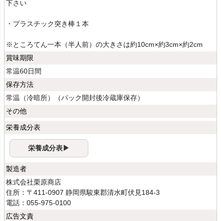
下さい
・プラスチック突き棒１本
※ところてん一本（半人前）の大きさは約10cm×約3cm×約2cm
賞味期限
常温60日間
保存方法
常温（冷暗所）（パック開封後冷蔵庫保存）
その他
栄養成分表
栄養成分表▶
製造者
株式会社栗原商店
住所：〒411-0907 静岡県駿東郡清水町伏見184-3
電話：055-975-0100
広告文責