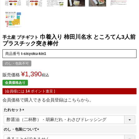
巾着入り 柿田川名水 ところてん3人前
手土産 プチギフト
プラスチック突き棒付
商品番号
t-sisyoku-kin1
のし・包装不可
¥
1,390
販売価格
税込
会員価格あり
[会員様には
14
ポイント進呈 ]
会員価格で購入できる会員登録はこちらから。
たれセット
(
必
須
のし・包装について
)
(