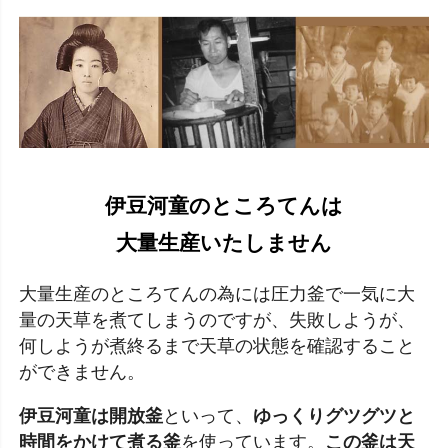
伊豆河童のところてんは
大量生産いたしません
大量生産のところてんの為には圧力釜で一気に大
量の天草を煮てしまうのですが、失敗しようが、
何しようが煮終るまで天草の状態を確認すること
ができません。
伊豆河童は開放釜
といって、
ゆっくりグツグツと
時間をかけて煮る釜
を使っています。
この釜は天