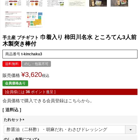
巾着入り 柿田川名水 ところてん3人前
手土産 プチギフト
木製突き棒付
商品番号
t-kinchaku3
送料無料
のし・包装不可
¥
3,620
販売価格
税込
会員価格あり
[会員様には
36
ポイント進呈 ]
会員価格で購入できる会員登録はこちらから。
送料込
たれセット
(
必
須
のし・包装について