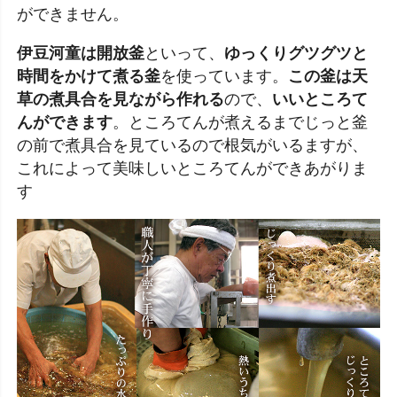
ができません。
伊豆河童は開放釜
といって、
ゆっくりグツグツと
時間をかけて煮る釜
を使っています。
この釜は天
草の煮具合を見ながら作れる
ので、
いいところて
んができます
。ところてんが煮えるまでじっと釜
の前で煮具合を見ているので根気がいるますが、
これによって美味しいところてんができあがりま
す