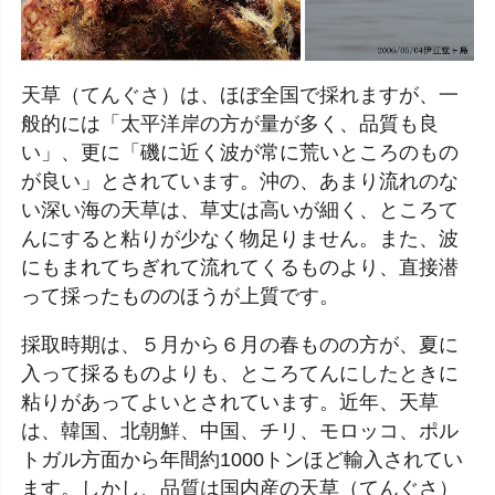
天草（てんぐさ）は、ほぼ全国で採れますが、一
般的には「太平洋岸の方が量が多く、品質も良
い」、更に「磯に近く波が常に荒いところのもの
が良い」とされています。沖の、あまり流れのな
い深い海の天草は、草丈は高いが細く、ところて
んにすると粘りが少なく物足りません。また、波
にもまれてちぎれて流れてくるものより、直接潜
って採ったもののほうが上質です。
採取時期は、５月から６月の春ものの方が、夏に
入って採るものよりも、ところてんにしたときに
粘りがあってよいとされています。近年、天草
は、韓国、北朝鮮、中国、チリ、モロッコ、ポル
トガル方面から年間約1000トンほど輸入されてい
ます。しかし、品質は国内産の天草（てんぐさ）