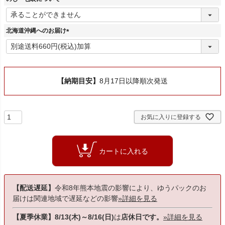
)
(
必
須
北海道沖縄へのお届け
)
(
必
須
)
【納期目安】
8月17日以降順次発送
お気に入りに登録する
カートに入れる
【配送遅延】
令和8年熊本地震の影響により、ゆうパックのお
届けは関連地域で遅延などの影響
»詳細を見る
【夏季休業】8/13(木)～8/16(日)
は
店休日です。
»詳細を見る