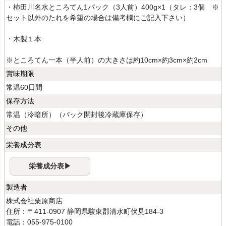
・柿田川名水ところてん1パック（3人前）400g×1（タレ：3個 ※
セット以外のたれを希望の場合は備考欄にご記入下さい）
・木製１本
※ところてん一本（半人前）の大きさは約10cm×約3cm×約2cm
賞味期限
常温60日間
保存方法
常温（冷暗所）（パック開封後冷蔵庫保存）
その他
栄養成分表
栄養成分表▶
製造者
株式会社栗原商店
住所：〒411-0907 静岡県駿東郡清水町伏見184-3
電話：055-975-0100