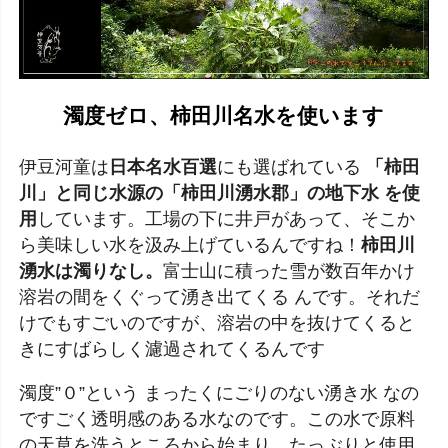
濁度ゼロ、柿田川名水を使います
伊豆河童は
日本名水百選
にも選ばれている
「柿田
川」と同じ水源の「柿田川湧水郡」の地下水 を使
用
しています。工場の下に井戸があって、そこか
ら美味しい水を汲み上げているんですね！
柿田川
湧水は濁りなし。
富士山に積った雪が数百年かけ
溶岩の間をくぐって湧き出てくる んです。それだ
けでもすごいのですが、溶岩の中を抜けてくると
きにすばらしく濾過されてくるんです
濁度”０”という まったくにごりのない湧き水 なの
ですごく透明感のある水なのです。この水で原料
の天草を洗うところから始まり、たっぶりと使用