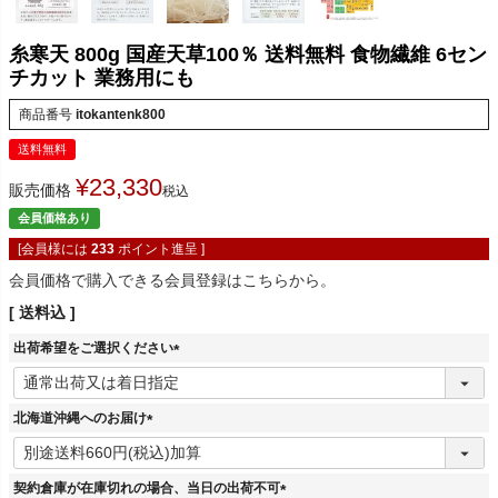
糸寒天 800g 国産天草100％ 送料無料 食物繊維 6セン
チカット 業務用にも
商品番号
itokantenk800
送料無料
¥
23,330
販売価格
税込
会員価格あり
[会員様には
233
ポイント進呈 ]
会員価格で購入できる会員登録はこちらから。
送料込
出荷希望をご選択ください
(
必
須
北海道沖縄へのお届け
)
(
必
須
契約倉庫が在庫切れの場合、当日の出荷不可