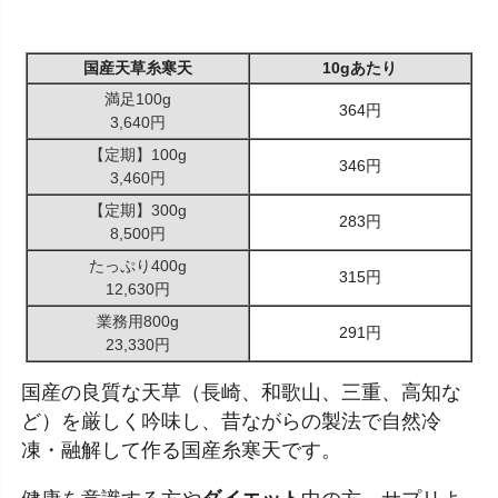
国産天草糸寒天
10gあたり
満足100g
364円
3,640円
【定期】100g
346円
3,460円
【定期】300g
283円
8,500円
たっぷり400g
315円
12,630円
業務用800g
291円
23,330円
国産の良質な天草（長崎、和歌山、三重、高知な
ど）を厳しく吟味し、昔ながらの製法で自然冷
凍・融解して作る国産糸寒天です。