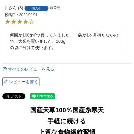
jill
3
非公開
購入者
投稿日
2022/09/01
何回か100gずつ買ってきました。一袋が1ヶ月持たないの
で、大袋を買いました。100g

の袋に分けて使います。
すべてのレビューを見る
レビューを書く
国産天草100％国産糸寒天
手軽に続ける
上質な食物繊維習慣