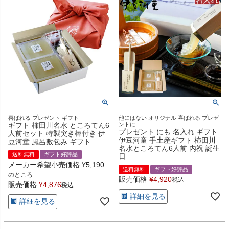
喜ばれる プレゼント ギフト
他にはない オリジナル 喜ばれる プレゼ
ギフト 柿田川名水 ところてん6
ントに
プレゼント にも 名入れ ギフト
人前セット 特製突き棒付き 伊
伊豆河童 手土産ギフト 柿田川
豆河童 風呂敷包み ギフト
名水ところてん6人前 内祝 誕生
送料無料
ギフト好評品
日
メーカー希望小売価格
¥
5,190
送料無料
ギフト好評品
のところ
販売価格
¥
4,920
税込
販売価格
¥
4,876
税込
詳細を見る
詳細を見る