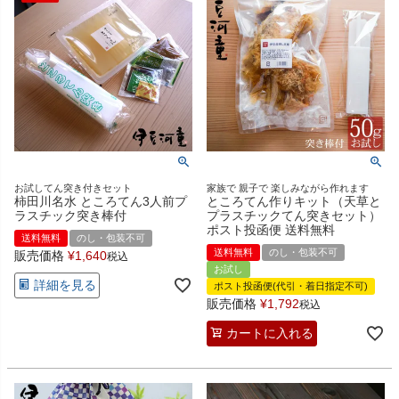
お試してん突き付きセット
家族で 親子で 楽しみながら作れます
柿田川名水 ところてん3人前プ
ところてん作りキット（天草と
ラスチック突き棒付
プラスチックてん突きセット）
ポスト投函便 送料無料
送料無料
のし・包装不可
送料無料
のし・包装不可
販売価格
¥
1,640
税込
お試し
詳細を見る
ポスト投函便(代引・着日指定不可)
販売価格
¥
1,792
税込
カートに入れる