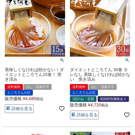
美味しくなければ続かない！ダ
ダイエットところてん 30食 タ
イエットところてん15食！ 突
レなし 美味しくなければ続かな
き済み
い 突き済み
送料無料
のし・包装不可
送料無料
のし・包装不可
ところてんの日
ところてんの日
販売価格
¥
4,680
税込
1回のみ・定期
初回特別価格あり
販売価格
¥
4,720
税込
詳細を見る
詳細を見る