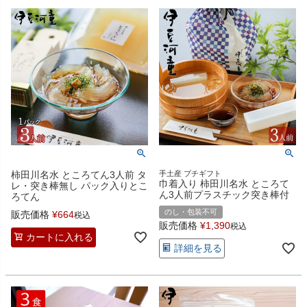
柿田川名水 ところてん3人前 タ
手土産 プチギフト
巾着入り 柿田川名水 ところて
レ・突き棒無し パック入りとこ
ん3人前プラスチック突き棒付
ろてん
のし・包装不可
販売価格
¥
664
税込
販売価格
¥
1,390
税込
カートに入れる
詳細を見る