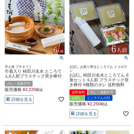
手土産 プチギフト
お試し お取り寄せところてん トコロテ
巾着入り 柿田川名水 ところて
ン
お試し 柿田川名水ところてん 6
ん6人前プラスチック突き棒付
食セット 6人前 プラスチック突
のし・包装不可
き棒付 6種類のタレ 送料無料
販売価格
¥
2,220
税込
送料無料
のし・包装不可
お試し
ところてんの日
詳細を見る
販売価格
¥
2,250
税込
詳細を見る