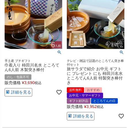
手土産 プチギフト
テレビ・雑誌で話題のところてん突き棒
巾着入り 柿田川名水 ところて
付セット
旅サラダで紹介 お中元 ギフト
ん6人前 木製突き棒付
に プレゼント にも 柿田川名水
のし・包装不可
ところてん6人前 特製突き棒付
販売価格
¥
3,690
き
税込
送料無料
おすすめ
詳細を見る
お中元・サマーギフト
ギフト好評品
ところてんの日
販売価格
¥
3,952
税込
詳細を見る