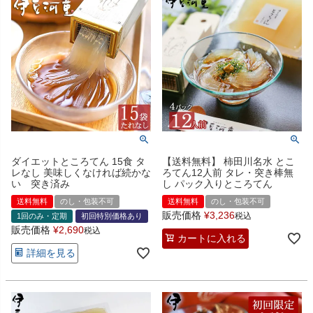
ダイエットところてん 15食 タ
【送料無料】 柿田川名水 とこ
レなし 美味しくなければ続かな
ろてん12人前 タレ・突き棒無
い 突き済み
し パック入りところてん
送料無料
のし・包装不可
送料無料
のし・包装不可
販売価格
¥
3,236
税込
1回のみ・定期
初回特別価格あり
販売価格
¥
2,690
税込
カートに入れる
詳細を見る