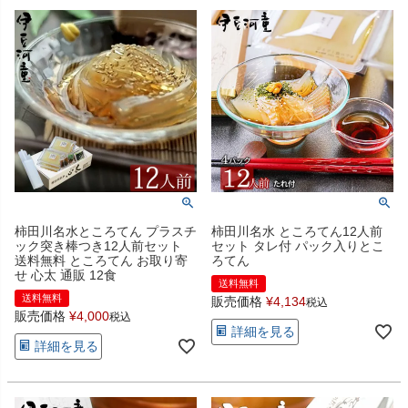
柿田川名水ところてん プラスチ
柿田川名水 ところてん12人前
ック突き棒つき12人前セット
セット タレ付 パック入りとこ
送料無料 ところてん お取り寄
ろてん
せ 心太 通販 12食
送料無料
送料無料
販売価格
¥
4,134
税込
販売価格
¥
4,000
税込
詳細を見る
詳細を見る