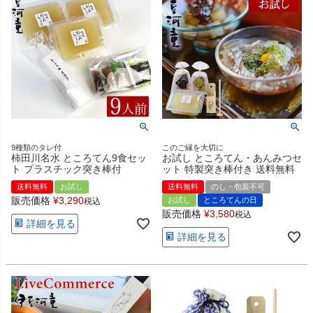
9種類のタレ付
このご縁を大切に
柿田川名水 ところてん9食セッ
お試し ところてん・あんみつセ
ト プラスチック突き棒付
ット 特製突き棒付き 送料無料
送料無料
お試し
送料無料
のし・包装不可
販売価格
¥
3,290
お試し
ところてんの日
税込
販売価格
¥
3,580
税込
詳細を見る
詳細を見る