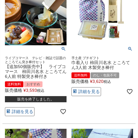
ライブコマース テレビ・雑誌で話題の
手土産 プチギフト
ところてん突き棒付セット
巾着入り 柿田川名水 ところて
【追加50個販売中】 ライブコ
ん3人前 木製突き棒付
マース 柿田川名水 ところてん
送料無料
のし・包装不可
6人前 特製突き棒付き
販売価格
¥
3,620
税込
送料無料
おすすめ
販売価格
¥
3,593
税込
詳細を見る
販売を終了しました。
詳細を見る