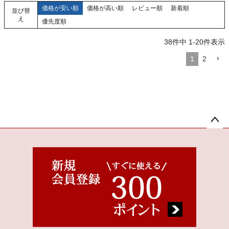
価格が安い順
価格が高い順
レビュー順
新着順
並び替
え
優先度順
38
件中
1
-
20
件表示
1
2
ペー
ジト
ップ
へ