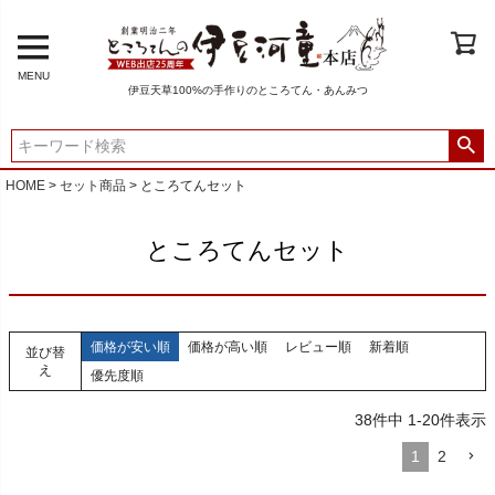
MENU
伊豆天草100%の手作りのところてん・あんみつ
HOME
セット商品
ところてんセット
ところてんセット
価格が安い順
価格が高い順
レビュー順
新着順
並び替
え
優先度順
38
件中
1
-
20
件表示
1
2