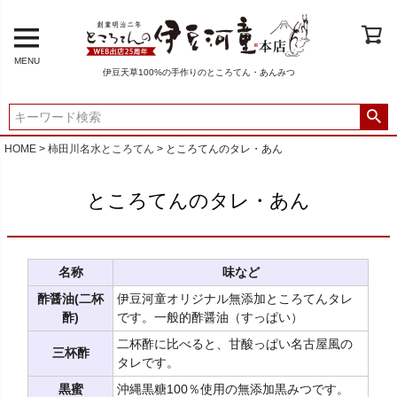
MENU
伊豆天草100%の手作りのところてん・あんみつ
HOME
柿田川名水ところてん
ところてんのタレ・あん
ところてんのタレ・あん
名称
味など
酢醤油(二杯
伊豆河童オリジナル無添加ところてんタレ
酢)
です。一般的酢醤油（すっぱい）
二杯酢に比べると、甘酸っぱい名古屋風の
三杯酢
タレです。
黒蜜
沖縄黒糖100％使用の無添加黒みつです。