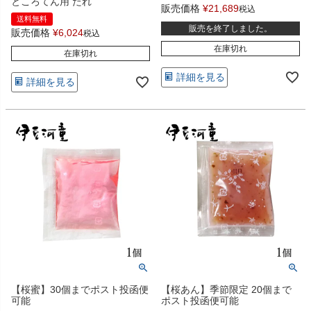
ところてん用 たれ
販売価格
¥
21,689
税込
送料無料
販売を終了しました。
販売価格
¥
6,024
税込
在庫切れ
在庫切れ
詳細を見る
詳細を見る
【桜蜜】30個までポスト投函便
【桜あん】季節限定 20個まで
可能
ポスト投函便可能