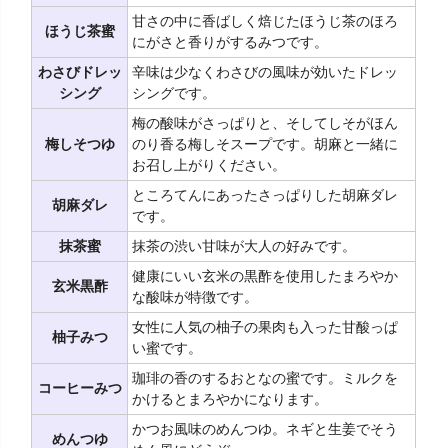
甘さの中に香ばしく焙じたほうじ茶のほろ
ほうじ茶蜜
にがさと香りがするみつです。
わさびドレッ
辛味は少なくわさびの風味が効いたドレッ
シング
シングです。
梅の酸味がさっぱりと、そしてしそがほん
梅しそつゆ
のり香る梅しそスープです。胡麻と一緒に
お召し上がりください。
ところてんにあったさっぱりした胡麻ダレ
胡麻ダレ
です。
抹茶蜜
抹茶の渋い甘味が大人の好みです。
健康にいい玄米の黒酢を使用したまろやか
玄米黒酢
な酸味が特徴です。
女性に人気の柚子の果肉も入った甘酸っぱ
柚子みつ
い蜜です。
珈琲の香のするおとなの蜜です。ミルクを
コーヒーみつ
かけるとまろやかになります。
かつお風味のめんつゆ。ネギと生姜でそう
めんつゆ