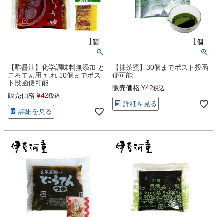
【酢醤油】化学調味料無添加 と
【抹茶蜜】30個までポスト投函
ころてん用 たれ 30個までポス
便可能
ト投函便可能
販売価格
¥
42
税込
販売価格
¥
42
税込
詳細を見る
詳細を見る