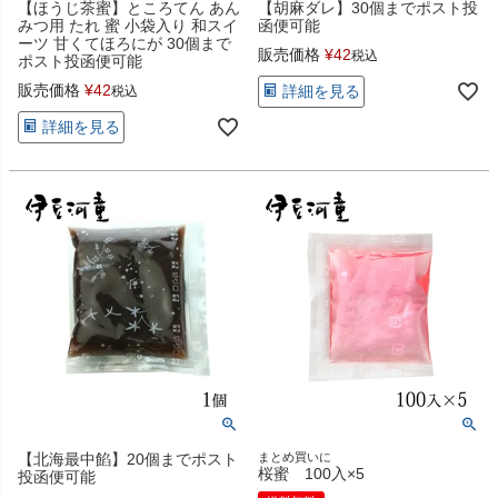
【ほうじ茶蜜】ところてん あん
【胡麻ダレ】30個までポスト投
みつ用 たれ 蜜 小袋入り 和スイ
函便可能
ーツ 甘くてほろにが 30個まで
販売価格
¥
42
税込
ポスト投函便可能
販売価格
¥
42
詳細を見る
税込
詳細を見る
【北海最中餡】20個までポスト
まとめ買いに
桜蜜 100入×5
投函便可能