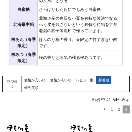
めん風にどうぞ
白蜜糖
さっぱりした何にでもあう白蜜糖
北海道産の良質な小豆を独特な製法でなる
北海最中餡
べく皮を残さないという独特な粒餡を京都
老舗の餡子製造所で作っています。
桜あん（春季
ほんのり桜の香り。春限定の甘すぎない餡
限定）
です。
桜みつ（春季
桜の香りと塩気の残る桜みつです。
限定）
価格が安い順
価格が高い順
レビュー順
新着順
並び替
え
優先度順
54
件中
41
-
54
件表示
1
2
3