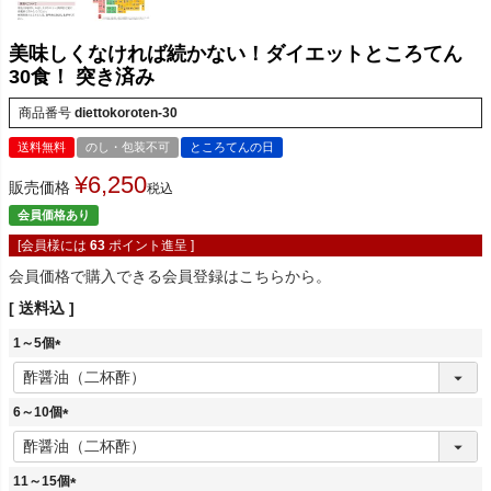
美味しくなければ続かない！ダイエットところてん
30食！ 突き済み
商品番号
diettokoroten-30
送料無料
のし・包装不可
ところてんの日
¥
6,250
販売価格
税込
会員価格あり
[会員様には
63
ポイント進呈 ]
会員価格で購入できる会員登録はこちらから。
送料込
1～5個
(
必
須
6～10個
)
(
必
須
11～15個