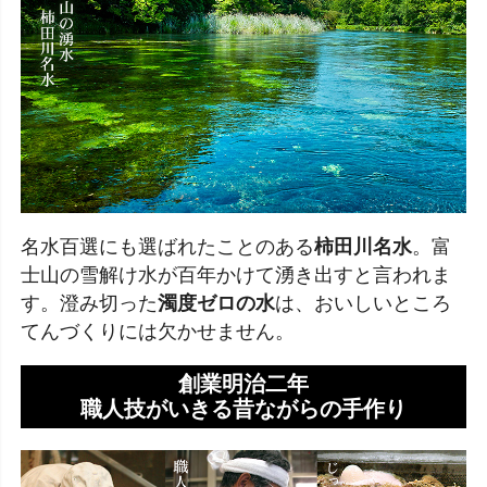
名水百選にも選ばれたことのある
柿田川名水
。富
士山の雪解け水が百年かけて湧き出すと言われま
す。澄み切った
濁度ゼロの水
は、おいしいところ
てんづくりには欠かせません。
創業明治二年
職人技がいきる昔ながらの手作り