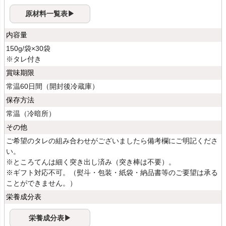
原材料一覧表▶
内容量
150g/袋×30袋
※タレ付き
賞味期限
常温60日間（開封後冷蔵庫）
保存方法
常温（冷暗所）
その他
ご希望のタレの組み合わせがございましたら備考欄にご明記くださ
い。
※ところてんは細く突き出し済み（突き棒は不要）。
※ギフト対応不可。（熨斗・包装・紙袋・納品書等のご要望は承る
ことができません。）
栄養成分表
栄養成分表▶