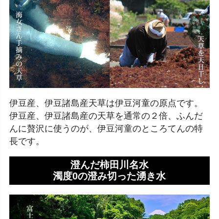
伊豆産、伊豆諸島産天草は伊豆河童の原点です。
伊豆産、伊豆諸島産の天草を通常の２倍、ふんだ
んに贅沢に使うのが、伊豆河童のところてんの特
長です。
澄んだ柿田川名水
濁度0の澄み切った湧き水