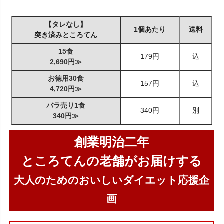
【タレなし】
1個あたり
送料
突き済みところてん
15食
179円
込
2,690円≫
お徳用30食
157円
込
4,720円≫
バラ売り1食
340円
別
340円≫
創業明治二年
ところてんの老舗がお届けする
大人のためのおいしいダイエット応援企
画