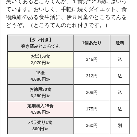
突いてあるところてんが、１食分づつ袋にはいっ
ています。おいしく、手軽に続くダイエット、食
物繊維のある食生活に、伊豆河童のところてんを
どうぞ。（ところてんのたれ付きです。）
【タレ付き】
1個あたり
送料
突き済みところてん
お試し6食
345円
込
2,070円≫
15食
312円
込
4,680円≫
お徳用30食
208円
込
6,250円≫
定期購入25食
175円
込
4,396円≫
バラ売り1食
360円
別
360円≫