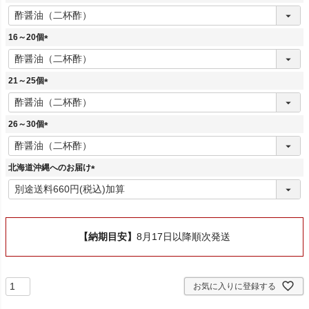
)
(
必
須
16～20個
)
(
必
須
21～25個
)
(
必
須
26～30個
)
(
必
須
北海道沖縄へのお届け
)
(
必
須
)
【納期目安】
8月17日以降順次発送
お気に入りに登録する