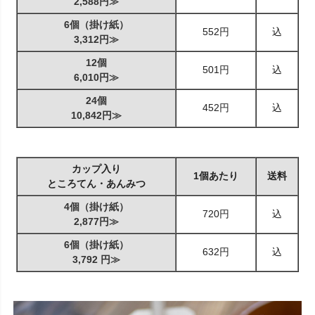
2,588円≫
6個（掛け紙）
552円
込
3,312円≫
12個
501円
込
6,010円≫
24個
452円
込
10,842円≫
カップ入り
1個あたり
送料
ところてん・あんみつ
4個（掛け紙）
720円
込
2,877円≫
6個（掛け紙）
632円
込
3,792 円≫