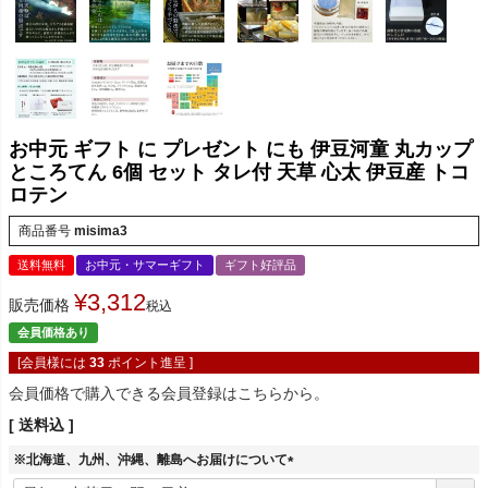
お中元 ギフト に プレゼント にも 伊豆河童 丸カップ
ところてん 6個 セット タレ付 天草 心太 伊豆産 トコ
ロテン
商品番号
misima3
送料無料
お中元・サマーギフト
ギフト好評品
¥
3,312
販売価格
税込
会員価格あり
[会員様には
33
ポイント進呈 ]
会員価格で購入できる会員登録はこちらから。
送料込
※北海道、九州、沖縄、離島へお届けについて
(