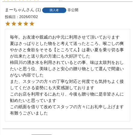
まーちゃん
1
非公開
購入者
投稿日
2026/07/02
毎年。お友達や親戚のお中元に利用させて頂いております

夏はさっぱりとした物をと考えて送ったところ、喉ごしの爽
やかさと食欲をそそる【ところてん】は暑い夏を乗り切る事
が出来たと送り先の方達にも大好評でした

柿田川の湧き水を利用されているとの事、味は太鼓判をおし
たいと思う位、美味しさと安心の贈り物として選んで間違い
がない内容でした

また、スタッフの方々の丁寧な対応と何度でも気持ちよく接
してくださる姿勢にも大変感謝しております

このお店を利用するにあたり、今後も贈り物に是非皆さんに
勧めたいと思っています

この紙面を借りて改めてスタッフの方々にお礼申し上げます
