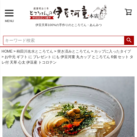
MENU
伊豆天草100%の手作りのところてん・あんみつ
HOME
柿田川名水ところてん
突き済みところてん
カップに入ったタイプ
お中元 ギフト に プレゼント にも 伊豆河童 丸カップ ところてん 6個 セット タ
レ付 天草 心太 伊豆産 トコロテン