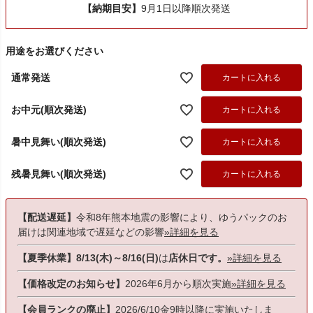
【納期目安】
9月1日以降順次発送
用途をお選びください
通常発送
カートに入れる
お中元(順次発送)
カートに入れる
暑中見舞い(順次発送)
カートに入れる
残暑見舞い(順次発送)
カートに入れる
【配送遅延】
令和8年熊本地震の影響により、ゆうパックのお
届けは関連地域で遅延などの影響
»詳細を見る
【夏季休業】8/13(木)～8/16(日)
は
店休日です。
»詳細を見る
【価格改定のお知らせ】
2026年6月から順次実施
»詳細を見る
【会員ランクの廃止】
2026/6/10金9時以降に実施いたしま