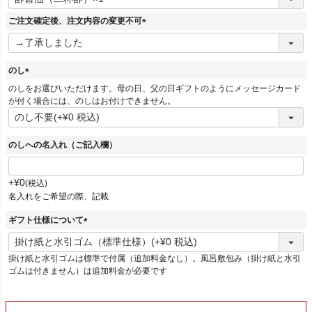
必
須
ご注文確定後、注文内容の変更不可
)
(
必
須
のし
)
(
のしをお選びいただけます。母の日、父の日ギフトのようにメッセージカード
必
が付く場合には、のしはお付けできません。
須
)
のしへの名入れ（ご記入欄）
+
¥
0
税込
名入れをご希望の際、記載
ギフト仕様について
(
必
掛け紙と水引ゴムは標準で付属（追加料金なし）。風呂敷包み（掛け紙と水引
須
ゴムは付きません）は追加料金が必要です
)