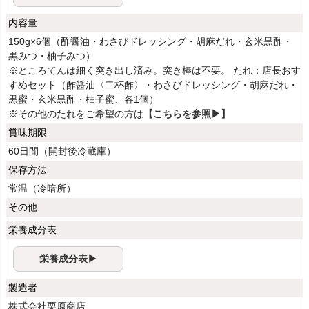
内容量
150g×6個（酢醤油・わさびドレッシング・胡麻だれ・玄米黒酢・
黒みつ・柚子みつ）
※ところてんは細く突き出し済み。突き棒は不要。 たれ：店長おす
すめセット（酢醤油〈二杯酢〉・わさびドレッシング・胡麻だれ・
黒蜜・玄米黒酢・柚子蜜、各1個）
※その他のたれをご希望の方は
【こちらを参照▶】
賞味期限
60日間（開封後冷蔵庫）
保存方法
常温（冷暗所）
その他
栄養成分表
栄養成分表▶
製造者
株式会社栗原商店