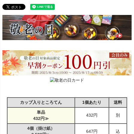
カップ入りところてん
1個あたり
送料
単品
432円
別
432円≫
4個（掛け紙）
647円
込