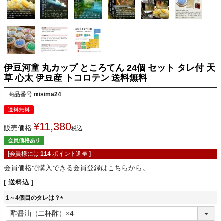
伊豆河童 丸カップ ところてん 24個 セット タレ付 天
草 心太 伊豆産 トコロテン 送料無料
商品番号
misima24
送料無料
¥
11,380
販売価格
税込
会員価格あり
[会員様には
114
ポイント進呈 ]
会員価格で購入できる会員登録はこちらから。
送料込
1～4個目のタレは？
(
必