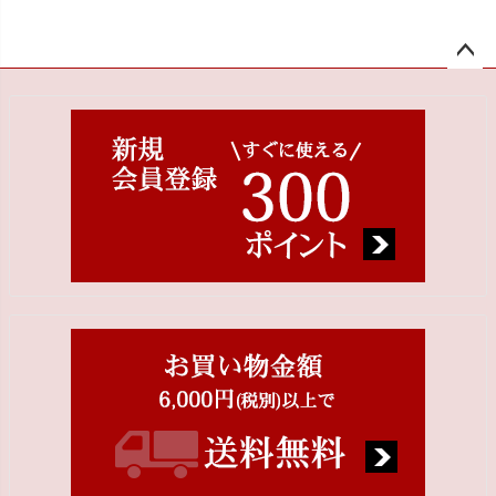
ペー
ジト
ップ
へ