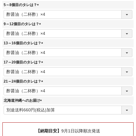
須
5～8個目のタレは？
)
(
必
須
9～12個目のタレは？
)
(
必
須
13～16個目のタレは？
)
(
必
須
17～20個目のタレは？
)
(
必
須
21～24個目のタレは？
)
(
必
須
北海道沖縄へのお届け
)
(
必
須
)
【納期目安】
9月1日以降順次発送