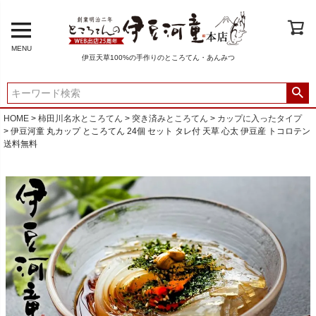
MENU
伊豆天草100%の手作りのところてん・あんみつ
HOME
柿田川名水ところてん
突き済みところてん
カップに入ったタイプ
伊豆河童 丸カップ ところてん 24個 セット タレ付 天草 心太 伊豆産 トコロテン
送料無料