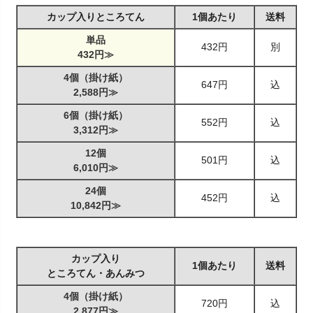
カップ入りところてん
1個あたり
送料
単品
432円
別
432円≫
4個（掛け紙）
647円
込
2,588円≫
6個（掛け紙）
552円
込
3,312円≫
12個
501円
込
6,010円≫
24個
452円
込
10,842円≫
カップ入り
1個あたり
送料
ところてん・あんみつ
4個（掛け紙）
720円
込
2,877円≫