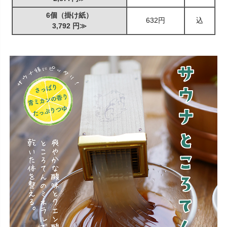
6個（掛け紙）
632円
込
3,792 円≫