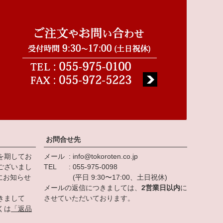
ップ
へ
お問合せ先
を期してお
メール
info@tokoroten.co.jp
ございまし
TEL
055-975-0098
にお知らせ
(平日 9:30〜17:00、土日祝休)
メールの返信につきましては、
2営業日以内
に
きまして
させていただいております。
くは
「返品
。