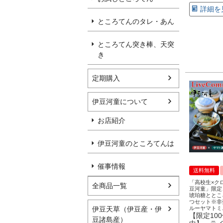
詳細を
ところてんのタレ・あん
ところてん突き棒、天突
き
定期購入
伊豆河童について
お店紹介
伊豆河童のところてんは
催事情報
送料無料
「高校生×ク
全商品一覧
豆河童」限定
琥珀糖ととこ
つセット※非
伊豆天草（伊豆産・伊
ルーヤマトミ
【限定10
豆諸島産）