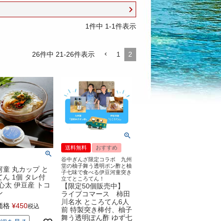
1
件中
1
-
1
件表示
26
件中
21
-
26
件表示
1
2
送料無料
おすすめ
谷中ぎんざ限定コラボ 九州
堂の柚子舞う透明ポン酢と柚
河童 丸カップ と
子七味で食べる伊豆河童突き
ん 1個 タレ付
立てところてん！
心太 伊豆産 トコ
【限定50個販売中】
ン
ライブコマース 柿田
川名水 ところてん6人
価格
¥
450
税込
前 特製突き棒付、柚子
舞う透明ぽん酢 ゆず七