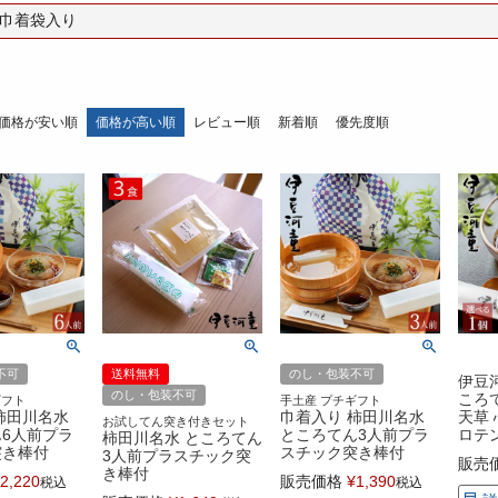
巾着袋入り
価格が安い順
価格が高い順
レビュー順
新着順
優先度順
不可
送料無料
のし・包装不可
伊豆
のし・包装不可
ころて
ギフト
手土産 プチギフト
柿田川名水
巾着入り 柿田川名水
天草 
お試してん突き付きセット
6人前プラ
ところてん3人前プラ
ロテ
柿田川名水 ところてん
突き棒付
スチック突き棒付
3人前プラスチック突
販売
き棒付
2,220
販売価格
¥
1,390
税込
税込