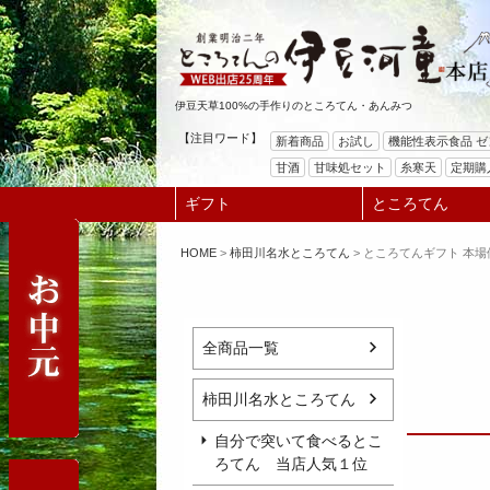
伊豆天草100%の手作りのところてん・あんみつ
【注目ワード】
新着商品
お試し
機能性表示食品 
甘酒
甘味処セット
糸寒天
定期購
ギフト
ところてん
HOME
柿田川名水ところてん
ところてんギフト 本
全商品一覧
柿田川名水ところてん
自分で突いて食べるとこ
ろてん 当店人気１位