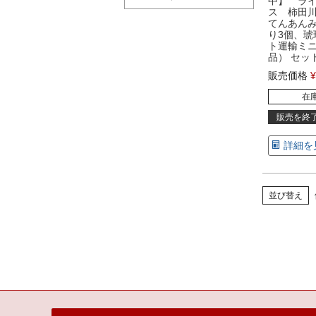
中】 ラ
ス 柿田川
てんあん
り3個、琥
ト運輸ミ
品） セッ
販売価格
¥
在
販売を終
詳細を
並び替え