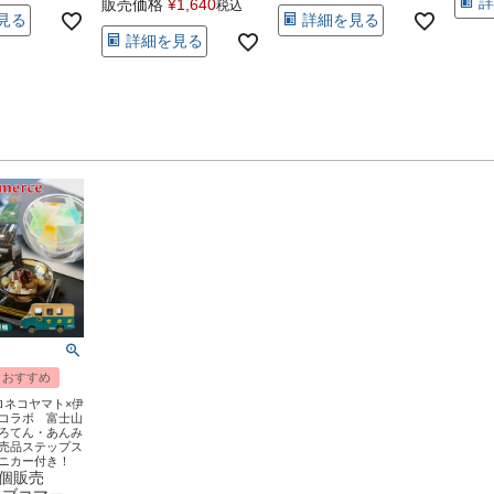
詳
販売価格
¥
1,640
税込
見る
詳細を見る
詳細を見る
おすすめ
ロネコヤマト×伊
コラボ 富士山
ろてん・あんみ
売品ステップス
ニカー付き！
0個販売