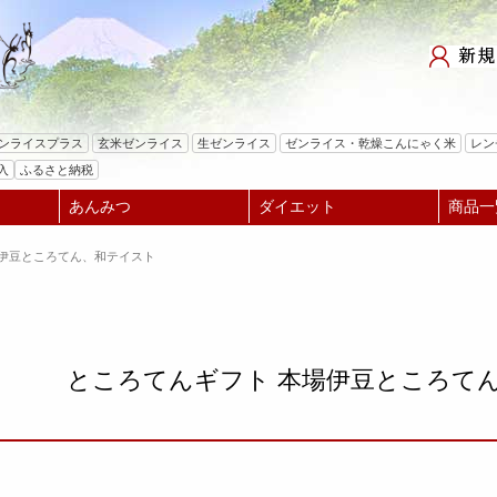
検索
ゼンライスプラス
玄米ゼンライス
生ゼンライス
ゼンライス・乾燥こんにゃく米
レン
入
ふるさと納税
あんみつ
ダイエット
商品一
場伊豆ところてん、和テイスト
ところてんギフト 本場伊豆ところて