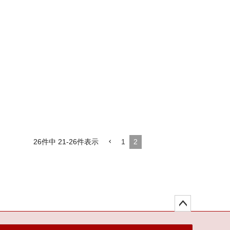
26
件中
21
-
26
件表示
1
2
ペー
ジト