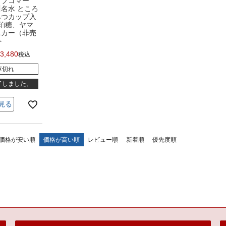
イブコマー
名水 ところ
みつカップ入
珀糖、ヤマ
ニカー（非売
ト
3,480
税込
庫切れ
了しました。
見る
価格が安い順
価格が高い順
レビュー順
新着順
優先度順