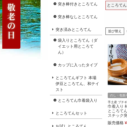
突き棒付きところてん
ところてん
突き棒なしところてん
突き済みところてん
並び替え
袋入りところてん（ダ
イエット用ところて
ん）
カップに入ったタイプ
ところてんギフト 本場
伊豆ところてん、和テイ
スト
のし・包装
ところてん巾着袋入り
手土産 プチ
巾着入り 
ところてん
ところてんセット
スチック
販売価格
¥
お試しところてん