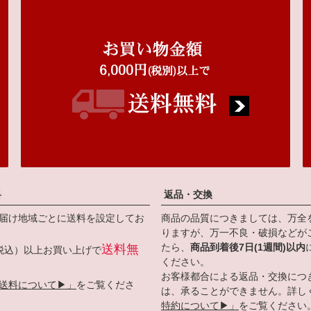
料
返品・交換
届け地域ごとに送料を設定してお
商品の品質につきましては、万全
りますが、万一不良・破損などが
たら、
商品到着後7日(1週間)以内
送料無
円（税込）以上お買い上げで
ください。
お客様都合による返品・交換につ
送料について▶」
をご覧くださ
は、承ることができません。詳し
特約について▶」
をご覧ください