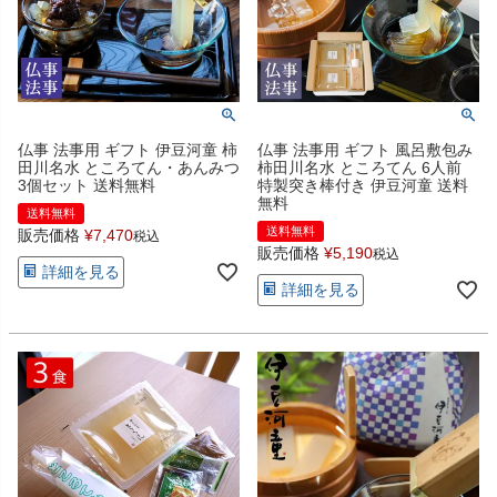
仏事 法事用 ギフト 伊豆河童 柿
仏事 法事用 ギフト 風呂敷包み
田川名水 ところてん・あんみつ
柿田川名水 ところてん 6人前
3個セット 送料無料
特製突き棒付き 伊豆河童 送料
無料
送料無料
送料無料
販売価格
¥
7,470
税込
販売価格
¥
5,190
税込
詳細を見る
詳細を見る