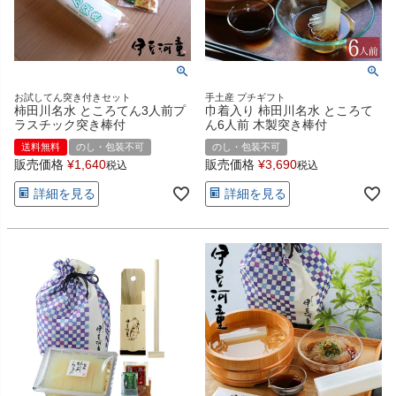
お試してん突き付きセット
手土産 プチギフト
柿田川名水 ところてん3人前プ
巾着入り 柿田川名水 ところて
ラスチック突き棒付
ん6人前 木製突き棒付
送料無料
のし・包装不可
のし・包装不可
販売価格
¥
1,640
販売価格
¥
3,690
税込
税込
詳細を見る
詳細を見る