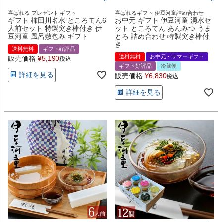
喜ばれる プレゼント ギフト
喜ばれるギフト 伊豆河童詰め合わせ
ギフト 柿田川名水 ところてん6
お中元 ギフト 伊豆河童 湧水セ
人前セット 特製突き棒付き 伊
ット ところてん あんみつ うま
豆河童 風呂敷包み ギフト
とろ 詰め合わせ 特製突き棒付
き
送料無料
ギフト好評品
送料無料
お中元・サマーギフト
販売価格
¥
5,190
税込
ギフト好評品
冷蔵便
詳細を見る
販売価格
¥
6,830
税込
詳細を見る