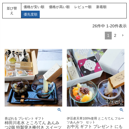
価格が安い順
価格が高い順
レビュー順
新着順
並び替
え
優先度順
26
件中
1
-
20
件表示
1
2
喜ばれる プレゼント ギフト
伊豆産天草100%使用 ところてん フルー
柿田川名水 ところてん あんみ
ツあんみつ セット
お中元 ギフト プレゼント にも
つ2個 特製突き棒付き スイーツ