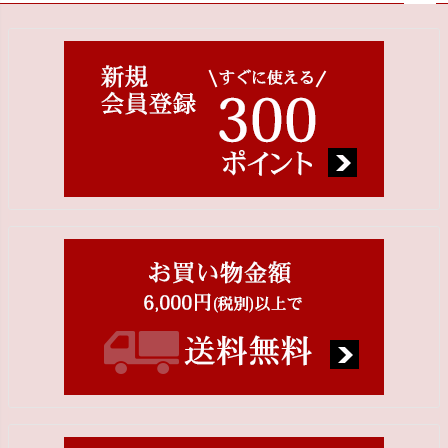
ペー
ジト
ップ
へ