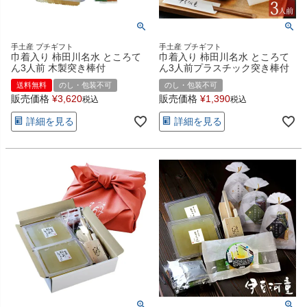
手土産 プチギフト
手土産 プチギフト
巾着入り 柿田川名水 ところて
巾着入り 柿田川名水 ところて
ん3人前 木製突き棒付
ん3人前プラスチック突き棒付
送料無料
のし・包装不可
のし・包装不可
販売価格
¥
3,620
販売価格
¥
1,390
税込
税込
詳細を見る
詳細を見る