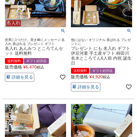
世界に1つだけ。突き棒にメッセージ 名
他にはない オリジナル 喜ばれる プレゼ
入れ 喜ばれる プレゼント ギフト
ントに
名入れ あんみつ ところてんセ
プレゼント にも 名入れ ギフト
ット 送料無料
伊豆河童 手土産ギフト 柿田川
名水ところてん6人前 内祝 誕生
送料無料
ギフト好評品
日
販売価格
¥
6,470
税込
送料無料
ギフト好評品
販売価格
¥
4,920
詳細を見る
税込
詳細を見る