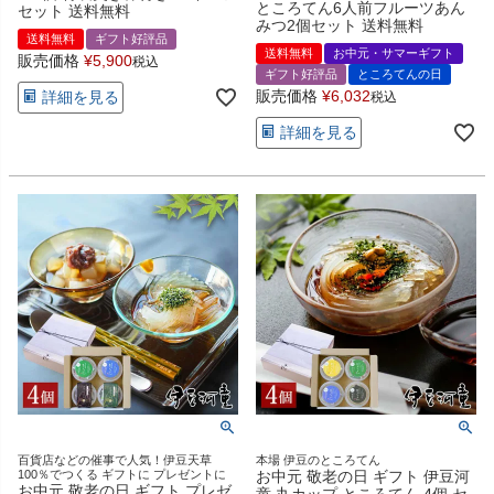
ところてん6人前フルーツあん
セット 送料無料
みつ2個セット 送料無料
送料無料
ギフト好評品
送料無料
お中元・サマーギフト
販売価格
¥
5,900
税込
ギフト好評品
ところてんの日
販売価格
¥
6,032
詳細を見る
税込
詳細を見る
百貨店などの催事で人気！伊豆天草
本場 伊豆のところてん
100％でつくる ギフトに プレゼントに
お中元 敬老の日 ギフト 伊豆河
お中元 敬老の日 ギフト プレゼ
童 丸カップ ところてん 4個 セ