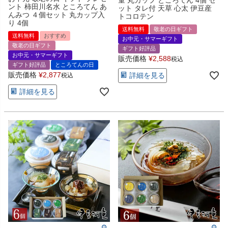
ント 柿田川名水 ところてん あ
ット タレ付 天草 心太 伊豆産
んみつ ４個セット 丸カップ入
トコロテン
り 4個
送料無料
敬老の日ギフト
送料無料
おすすめ
お中元・サマーギフト
敬老の日ギフト
ギフト好評品
お中元・サマーギフト
販売価格
¥
2,588
税込
ギフト好評品
ところてんの日
販売価格
¥
2,877
詳細を見る
税込
詳細を見る