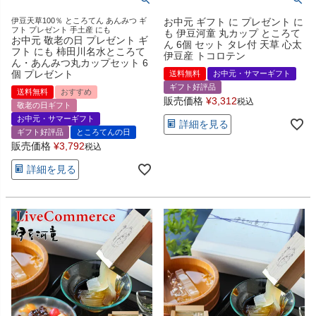
伊豆天草100％ ところてん あんみつ ギ
お中元 ギフト に プレゼント に
フト プレゼント 手土産 にも
も 伊豆河童 丸カップ ところて
お中元 敬老の日 プレゼント ギ
ん 6個 セット タレ付 天草 心太
フト にも 柿田川名水ところて
伊豆産 トコロテン
ん・あんみつ丸カップセット 6
個 プレゼント
送料無料
お中元・サマーギフト
ギフト好評品
送料無料
おすすめ
販売価格
¥
3,312
税込
敬老の日ギフト
お中元・サマーギフト
詳細を見る
ギフト好評品
ところてんの日
販売価格
¥
3,792
税込
詳細を見る