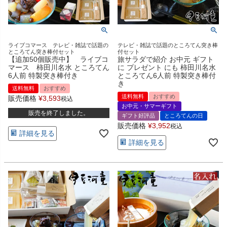
ライブコマース テレビ・雑誌で話題の
テレビ・雑誌で話題のところてん突き棒
ところてん突き棒付セット
付セット
【追加50個販売中】 ライブコ
旅サラダで紹介 お中元 ギフト
マース 柿田川名水 ところてん
に プレゼント にも 柿田川名水
6人前 特製突き棒付き
ところてん6人前 特製突き棒付
き
送料無料
おすすめ
送料無料
おすすめ
販売価格
¥
3,593
税込
お中元・サマーギフト
販売を終了しました。
ギフト好評品
ところてんの日
販売価格
¥
3,952
税込
詳細を見る
詳細を見る