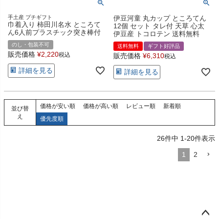
手土産 プチギフト
伊豆河童 丸カップ ところてん
巾着入り 柿田川名水 ところて
12個 セット タレ付 天草 心太
ん6人前プラスチック突き棒付
伊豆産 トコロテン 送料無料
のし・包装不可
送料無料
ギフト好評品
販売価格
¥
2,220
税込
販売価格
¥
6,310
税込
詳細を見る
詳細を見る
価格が安い順
価格が高い順
レビュー順
新着順
並び替
え
優先度順
26
件中
1
-
20
件表示
1
2