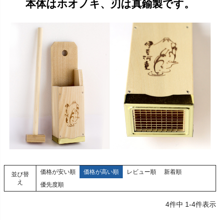
本体はホオノキ、刃は真鍮製です。
価格が安い順
価格が高い順
レビュー順
新着順
並び替
え
優先度順
4
件中
1
-
4
件表示