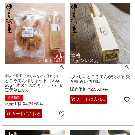
家族で 親子で 楽しみながら作れます
おいしいところてんが突ける 突
ところてん作りキット（天草
き棒 鋭い切れ味
50gと木製てん突きセット） 伊
販売価格
¥
2,953
税込
豆天草100%
送料無料
カートに入れる
販売価格
¥
4,215
税込
カートに入れる