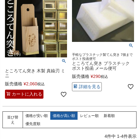
手軽なプラスチック製てん突き 7個まで
ポスト投函便可
ところてん突き プラスチック
ポスト投函 メール便可
ところてん突き 木製 真鍮刃 ミ
ニ
販売価格
¥
290
税込
販売価格
¥
2,060
税込
詳細を見る
カートに入れる
価格が安い順
価格が高い順
レビュー順
新着順
並び替
え
優先度順
4
件中
1
-
4
件表示