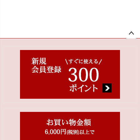
ペー
ジト
ップ
へ