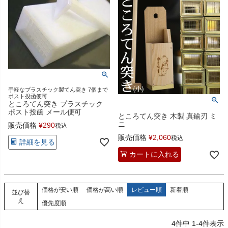
手軽なプラスチック製てん突き 7個まで
ポスト投函便可
ところてん突き プラスチック
ポスト投函 メール便可
ところてん突き 木製 真鍮刃 ミ
ニ
販売価格
¥
290
税込
販売価格
¥
2,060
税込
詳細を見る
カートに入れる
価格が安い順
価格が高い順
レビュー順
新着順
並び替
え
優先度順
4
件中
1
-
4
件表示