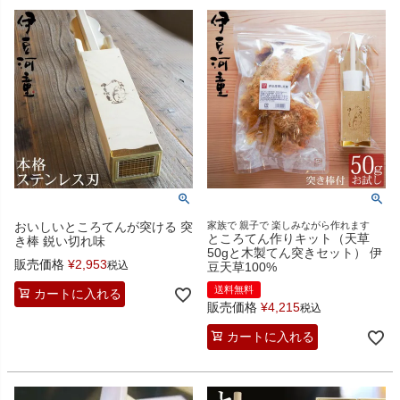
おいしいところてんが突ける 突
家族で 親子で 楽しみながら作れます
ところてん作りキット（天草
き棒 鋭い切れ味
50gと木製てん突きセット） 伊
販売価格
¥
2,953
税込
豆天草100%
送料無料
カートに入れる
販売価格
¥
4,215
税込
カートに入れる