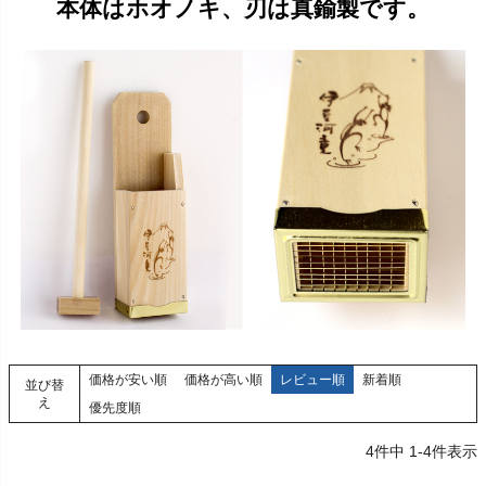
本体はホオノキ、刃は真鍮製です。
価格が安い順
価格が高い順
レビュー順
新着順
並び替
え
優先度順
4
件中
1
-
4
件表示