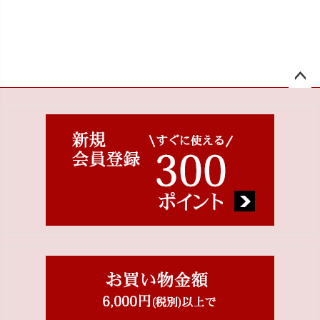
ペー
ジト
ップ
へ