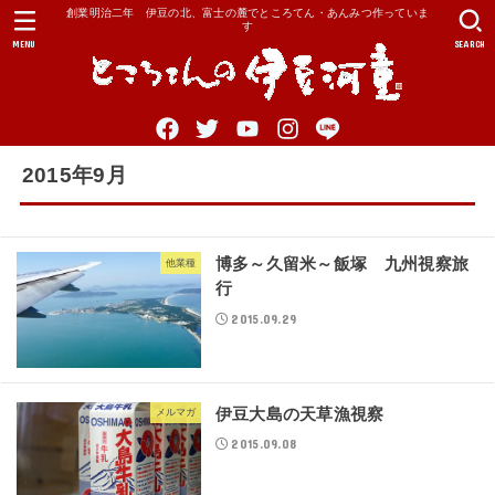
創業明治二年 伊豆の北、富士の麓でところてん・あんみつ作っていま
す
MENU
SEARCH
2015年9月
博多～久留米～飯塚 九州視察旅
他業種
行
2015.09.29
伊豆大島の天草漁視察
メルマガ
2015.09.08