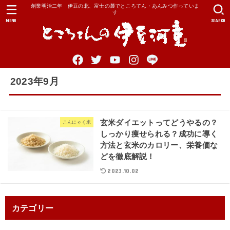
創業明治二年 伊豆の北、富士の麓でところてん・あんみつ作っていま
す
MENU
SEARCH
2023年9月
玄米ダイエットってどうやるの？
こんにゃく米
しっかり痩せられる？成功に導く
方法と玄米のカロリー、栄養価な
どを徹底解説！
2023.10.02
カテゴリー