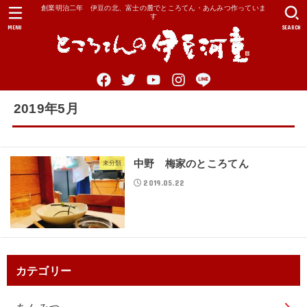
創業明治二年 伊豆の北、富士の麓でところてん・あんみつ作っていま
す
MENU
SEARCH
2019年5月
中野 梅家のところてん
未分類
2019.05.22
カテゴリー