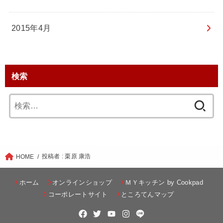
2015年4月
検索
検
索:
投稿者 : 栗原 康浩
HOME
ホーム
オンラインショップ
ＭＹキッチン by Cookpad
コーポレートサイト
ところてんマップ