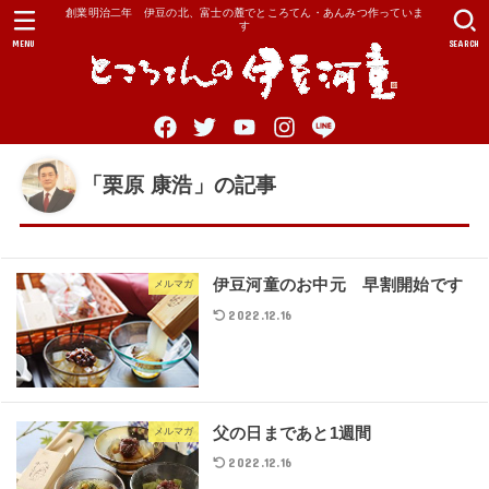
創業明治二年 伊豆の北、富士の麓でところてん・あんみつ作っていま
す
MENU
SEARCH
「栗原 康浩」の記事
伊豆河童のお中元 早割開始です
メルマガ
2022.12.16
父の日まであと1週間
メルマガ
2022.12.16