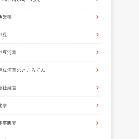
他業種
伊豆
伊豆河童
伊豆河童のところてん
会社経営
健康
催事販売