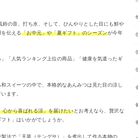
風鈴の音、打ち水、そして、ひんやりとした目にも鮮や
謝を伝える
「お中元」や「夏ギフト」のシーズン
が今年
る」「人気ランキング上位の商品」「健康を気遣ったギ
る和スイーツの中で、本格的なあんみつは見た目の涼し
ています。
、心から喜ばれる涼」を届けたい
とお考えなら、贅沢な
ギフト」はいかがでしょうか。
統製法で「天草（テングサ）」を煮出して作る本物の