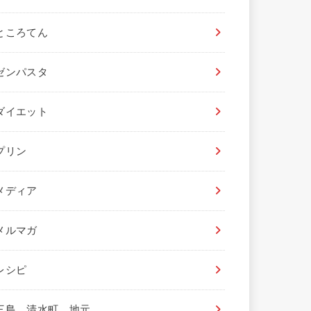
ところてん
ゼンパスタ
ダイエット
プリン
メディア
メルマガ
レシピ
三島、清水町 地元