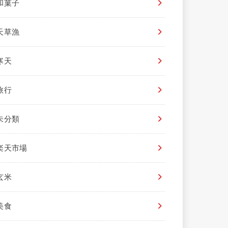
和菓子
天草漁
寒天
旅行
未分類
楽天市場
玄米
美食