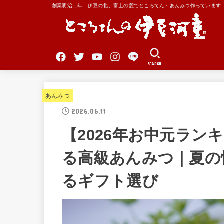
創業明治二年 伊豆の北、富士の麓でところてん・あんみつ作っています
SEARCH
あんみつ
2026.06.11
【2026年お中元ラン
る高級あんみつ｜夏の
るギフト選び