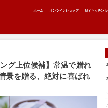
ホーム
オンラインショップ
ＭＹキッチン by 
キング上位候補】常温で贈れ
情景を贈る、絶対に喜ばれ