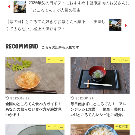
2026年父の日ギフトにおすすめ｜健康志向のお父さんに
「ところてん」が人気の理由
【母の日】ところてん好きなお母さんへ贈る 「美味し
くて太らない」極上の伊豆ギフト
RECOMMEND
ところてん
ところてん
2025.06.22
2023.01.24
全国のところてん食べ方ガイド！
毎日飽きずにところてん！ アレ
あなたの知らない食べ方が絶対見
ンジレシピ9選 簡単・美味し
つかる！
い!!ところてんレシピをご紹介。
ところてん
伊豆河童