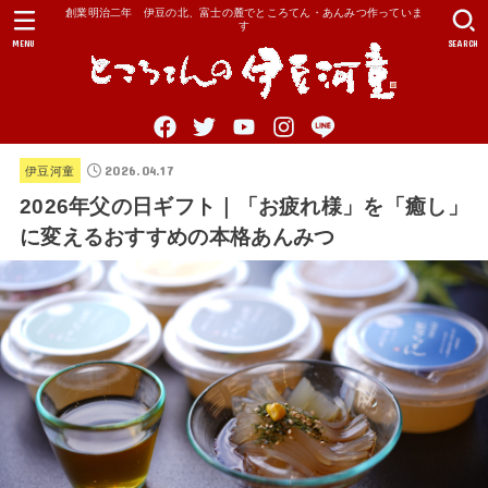
創業明治二年 伊豆の北、富士の麓でところてん・あんみつ作っていま
す
MENU
SEARCH
2026.04.17
伊豆河童
2026年父の日ギフト｜「お疲れ様」を「癒し」
に変えるおすすめの本格あんみつ