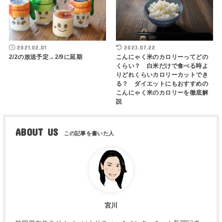
2021.02.01
2023.07.22
2/2の放送予定→2/9に延期
こんにゃく米のカロリーってどの
くらい？ 白米だけで食べる時よ
りどれくらいカロリーカットでき
る？ ダイエットにもおすすめの
こんにゃく米のカロリーを徹底解
説
ABOUT US
宮川