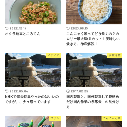
2022.12.14
2023.08.15
オクラ納豆ところてん
こんにゃく米ってどう炊くの？カ
ロリー最大50％カット！美味しい
炊き方、徹底解説！
メディア
伊豆河童
2022.05.04
2017.02.25
NHKで寒天特集やったのはいいの
国内製造と、国外製造して袋詰め
ですが、、少々怒っています
だけ国内作業の糸寒天 の見分け
方
プリン
こんにゃく米