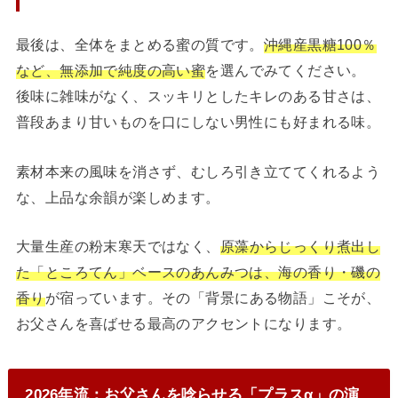
最後は、全体をまとめる蜜の質です。
沖縄産黒糖100％
など、無添加で純度の高い蜜
を選んでみてください。
後味に雑味がなく、スッキリとしたキレのある甘さは、
普段あまり甘いものを口にしない男性にも好まれる味。
素材本来の風味を消さず、むしろ引き立ててくれるよう
な、上品な余韻が楽しめます。
大量生産の粉末寒天ではなく、
原藻からじっくり煮出し
た「ところてん」ベースのあんみつは、海の香り・磯の
香り
が宿っています。その「背景にある物語」こそが、
お父さんを喜ばせる最高のアクセントになります。
2026年流：お父さんを唸らせる「プラスα」の演