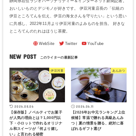
静岡県在住ラジオパーソナリティー＆インターネット新聞記者。
おいしいものとデジモノが好きです。 伊豆河童店長の「伝統の
伊豆ところてんを伝え、伊豆の海女さんを守りたい」という思い
に共感し、2022年11月より伊豆河童のよみものを担当。 好きな
ところてんのたれはほうじ茶蜜。
NEW POST
伊豆河童
あんみつ
2026.08.06
2026.06.11
【保存版】ノベルティでお菓子
【2026年お中元ランキング上位
が人気の理由とは？1,000円以
候補】常温で贈れる高級あんみ
下・小ロットで作れるオリジナ
つ｜夏の情景を贈る、絶対に喜
ル和スイーツが「何より嬉し
ばれるギフト選び
い」と言われる秘密