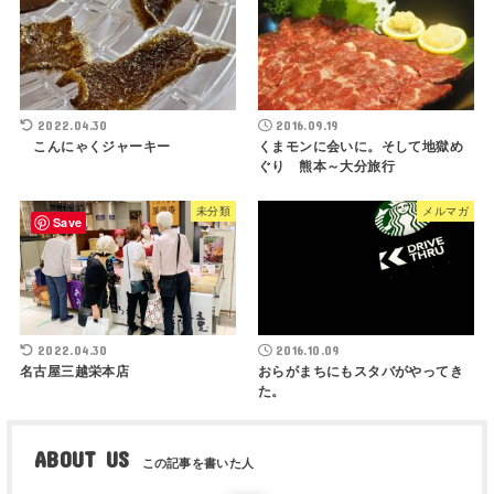
2022.04.30
2016.09.19
こんにゃくジャーキー
くまモンに会いに。そして地獄め
ぐり 熊本～大分旅行
未分類
メルマガ
Save
2022.04.30
2016.10.09
名古屋三越栄本店
おらがまちにもスタバがやってき
た。
ABOUT US