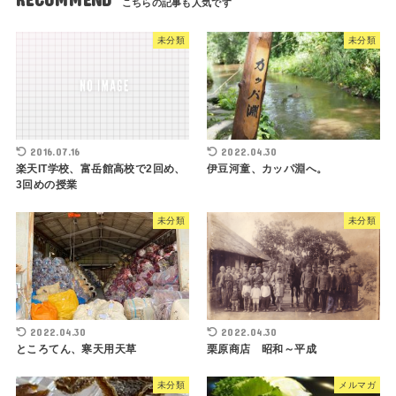
未分類
未分類
2016.07.16
2022.04.30
楽天IT学校、富岳館高校で2回め、
伊豆河童、カッパ淵へ。
3回めの授業
未分類
未分類
2022.04.30
2022.04.30
ところてん、寒天用天草
栗原商店 昭和～平成
未分類
メルマガ