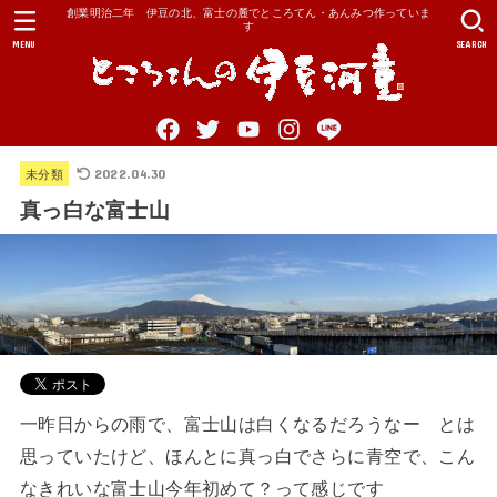
創業明治二年 伊豆の北、富士の麓でところてん・あんみつ作っていま
す
MENU
SEARCH
2022.04.30
未分類
真っ白な富士山
一昨日からの雨で、富士山は白くなるだろうなー とは
思っていたけど、ほんとに真っ白でさらに青空で、こん
なきれいな富士山今年初めて？って感じです