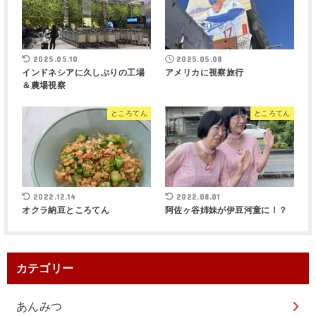
2025.05.10
2025.05.08
インドネシアに久しぶりの工場
アメリカに視察旅行
＆農場視察
ところてん
ところてん
2022.12.14
2022.08.01
オクラ納豆ところてん
阿佐ヶ谷姉妹が伊豆河童に！？
カテゴリー
あんみつ