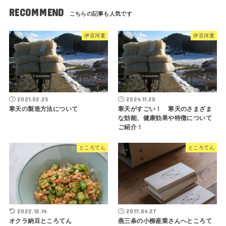
RECOMMEND
伊豆河童
伊豆河童
2021.02.25
2024.11.20
寒天の製造方法について
寒天がすごい！ 寒天のさまざま
な効能、健康効果や特徴について
ご紹介！
ところてん
ところてん
2022.12.14
2017.04.27
オクラ納豆ところてん
燕三条の小柳産業さんへところて