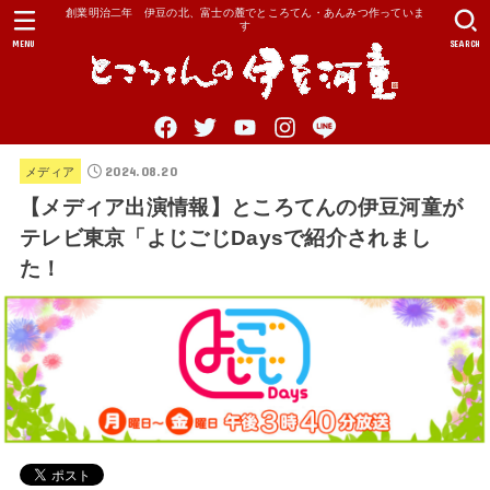
創業明治二年 伊豆の北、富士の麓でところてん・あんみつ作っていま
す
MENU
SEARCH
2024.08.20
メディア
【メディア出演情報】ところてんの伊豆河童が
テレビ東京「よじごじDaysで紹介されまし
た！