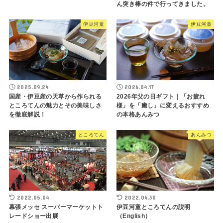
ん突き棒の件で行ってきました。
伊豆河童
伊豆河童
2025.09.24
2026.04.17
国産・伊豆産の天草から作られる
2026年父の日ギフト｜「お疲れ
ところてんの魅力とその美味しさ
様」を「癒し」に変えるおすすめ
を徹底解説！
の本格あんみつ
ところてん
あんみつ
2022.05.04
2022.04.30
幕張メッセ スーパーマーケットト
伊豆河童ところてんの説明
レードショー出展
（English）