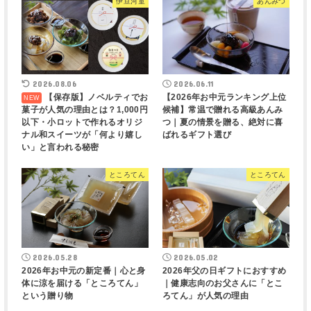
伊豆河童
あんみつ
2026.08.06
2026.06.11
【保存版】ノベルティでお
【2026年お中元ランキング上位
菓子が人気の理由とは？1,000円
候補】常温で贈れる高級あんみ
以下・小ロットで作れるオリジ
つ｜夏の情景を贈る、絶対に喜
ナル和スイーツが「何より嬉し
ばれるギフト選び
い」と言われる秘密
ところてん
ところてん
2026.05.28
2026.05.02
2026年お中元の新定番｜心と身
2026年父の日ギフトにおすすめ
体に涼を届ける「ところてん」
｜健康志向のお父さんに「とこ
という贈り物
ろてん」が人気の理由