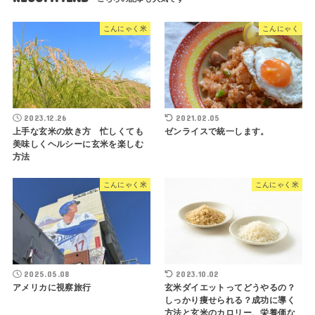
こんにゃく米
こんにゃく
2023.12.26
2021.02.05
上手な玄米の炊き方 忙しくても
ゼンライスで統一します。
美味しくヘルシーに玄米を楽しむ
方法
こんにゃく米
こんにゃく米
2025.05.08
2023.10.02
アメリカに視察旅行
玄米ダイエットってどうやるの？
しっかり痩せられる？成功に導く
方法と玄米のカロリー、栄養価な