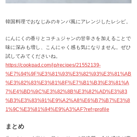
韓国料理でおなじみのキンパ風にアレンジしたレシピ。
にんにくの香りとコチュジャンの甘辛さを加えることで
味に深みも増し、こんにゃく感も気になりません。ぜひ
試してみてくださいね。
https://cookpad.com/jp/recipes/21552139-
%E7%94%9F%E3%81%93%E3%82%93%E3%81%AB
%E3%82%83%E3%81%8F%E7%B1%B3%E3%81%A
7%E4%BD%9C%E3%82%8B%E3%82%AD%E3%83
%B3%E3%83%91%E9%A2%A8%E6%B7%B7%E3%8
1%9C%E3%81%94%E9%A3%AF?ref=profile
まとめ