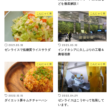
どを徹底解説！
こんにゃく米
こんにゃく米
2021.05.18
2025.05.10
ゼンライスで低糖質ライスサラダ
インドネシアに久しぶりの工場＆
農場視察
こんにゃく米
こんにゃく米
2022.12.15
2022.04.29
ダイエット豚キムチチャーハン
ゼンライスはこうやって包装して
います。