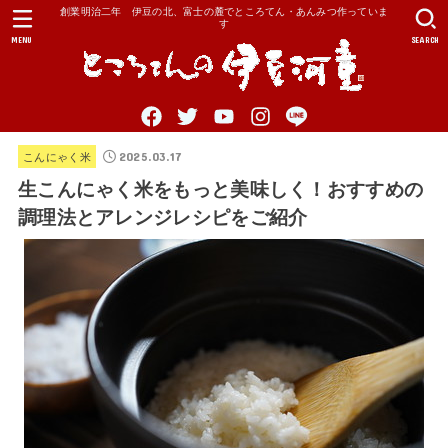
創業明治二年 伊豆の北、富士の麓でところてん・あんみつ作っていま
す
MENU
SEARCH
2025.03.17
こんにゃく米
生こんにゃく米をもっと美味しく！おすすめの
調理法とアレンジレシピをご紹介