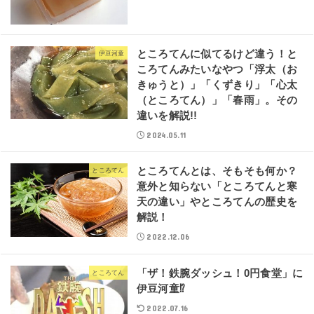
ところてんに似てるけど違う！と
伊豆河童
ころてんみたいなやつ「浮太（お
きゅうと）」「くずきり」「心太
（ところてん）」「春雨」。その
違いを解説!!
2024.05.11
ところてんとは、そもそも何か？
ところてん
意外と知らない「ところてんと寒
天の違い」やところてんの歴史を
解説！
2022.12.06
「ザ！鉄腕ダッシュ！0円食堂」に
ところてん
伊豆河童⁉︎
2022.07.16