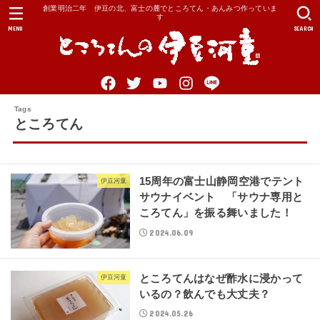
創業明治二年 伊豆の北、富士の麓でところてん・あんみつ作っていま
す
MENU
SEARCH
ところてん
15周年の富士山静岡空港でテント
伊豆河童
サウナイベント 「サウナ専用と
ころてん」を振る舞いました！
2024.06.09
ところてんはなぜ酢水に浸かって
伊豆河童
いるの？飲んでも大丈夫？
2024.05.26