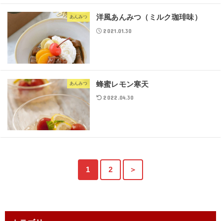
洋風あんみつ（ミルク珈琲味）
あんみつ
2021.01.30
蜂蜜レモン寒天
あんみつ
2022.04.30
1
2
＞