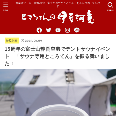
創業明治二年 伊豆の北、富士の麓でところてん・あんみつ作っていま
す
MENU
SEARCH
2024.06.09
伊豆河童
15周年の富士山静岡空港でテントサウナイベン
ト 「サウナ専用ところてん」を振る舞いまし
た！