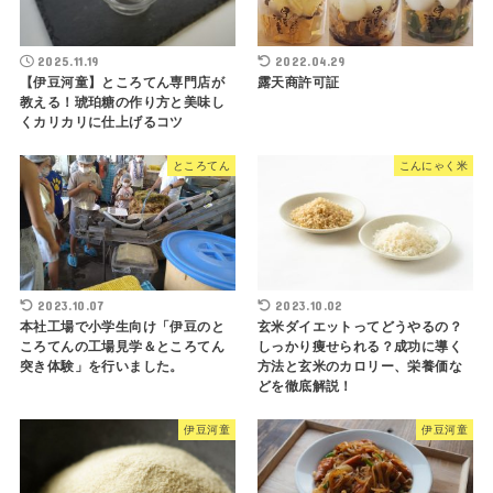
2025.11.19
2022.04.29
【伊豆河童】ところてん専門店が
露天商許可証
教える！琥珀糖の作り方と美味し
くカリカリに仕上げるコツ
ところてん
こんにゃく米
2023.10.07
2023.10.02
本社工場で小学生向け「伊豆のと
玄米ダイエットってどうやるの？
ころてんの工場見学＆ところてん
しっかり痩せられる？成功に導く
突き体験」を行いました。
方法と玄米のカロリー、栄養価な
どを徹底解説！
伊豆河童
伊豆河童