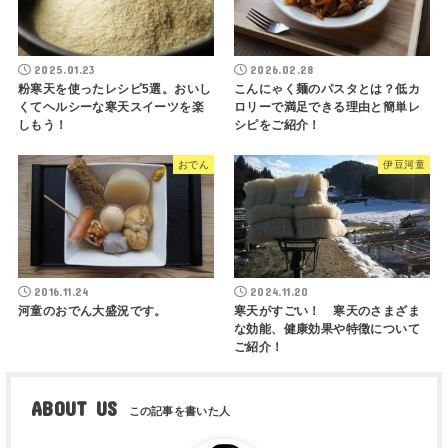
2025.01.23
2026.02.28
粉寒天を使ったレシピ5選。おいし
こんにゃく麺のパスタとは？低カ
くてヘルシーな寒天スイーツを楽
ロリーで満足できる理由と簡単レ
しもう！
シピをご紹介！
おでん
伊豆河童
2016.11.24
2024.11.20
河童のおでん大盛況です。
寒天がすごい！ 寒天のさまざま
な効能、健康効果や特徴について
ご紹介！
ABOUT US