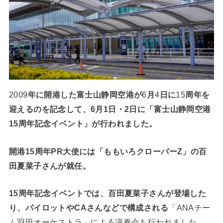
2009
年に開港した富士山静岡空港が
6
月
4
日に
15
周年を
迎えるのを記念して、6月1日・2日に「富士山静岡空港
15周年記念イベント」が行われました。
開港15周年PR大使には「ももいろクローバーZ」の百
田夏菜子さんが就任。
15周年記念イベントでは、百田夏菜子さんが登場した
り、パイロットやCAさんなどで構成される
「ANAチー
ム羽田オーケストラ」による演奏会も行われました。