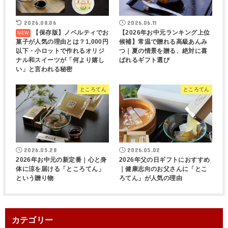
2026.08.06
2026.06.11
【保存版】ノベルティでお
【2026年お中元ランキング上位
菓子が人気の理由とは？1,000円
候補】常温で贈れる高級あんみ
以下・小ロットで作れるオリジ
つ｜夏の情景を贈る、絶対に喜
ナル和スイーツが「何より嬉し
ばれるギフト選び
い」と言われる秘密
ところてん
ところてん
2026.05.28
2026.05.02
2026年お中元の新定番｜心と身
2026年父の日ギフトにおすすめ
体に涼を届ける「ところてん」
｜健康志向のお父さんに「とこ
という贈り物
ろてん」が人気の理由
カテゴリー