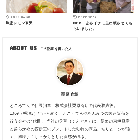
2022.04.30
2022.12.14
蜂蜜レモン寒天
NHK あさイチに生出演させても
らいました。
ABOUT US
栗原 康浩
ところてんの伊豆河童 株式会社栗原商店の代表取締役。
1869（明治2）年から続く、ところてんやあんみつの製造販売を
行う会社の4代目。 当社の天草（てんぐさ）は、硬めの東伊豆産
と柔らかめの西伊豆のブレンドした独特の商品。粘りとコシが強
く、風味よくしっかりとした食感が特徴。