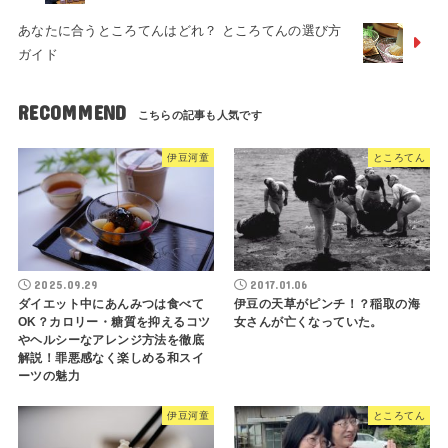
あなたに合うところてんはどれ？ ところてんの選び方
ガイド
RECOMMEND
伊豆河童
ところてん
2025.09.29
2017.01.06
ダイエット中にあんみつは食べて
伊豆の天草がピンチ！？稲取の海
OK？カロリー・糖質を抑えるコツ
女さんが亡くなっていた。
やヘルシーなアレンジ方法を徹底
解説！罪悪感なく楽しめる和スイ
ーツの魅力
伊豆河童
ところてん