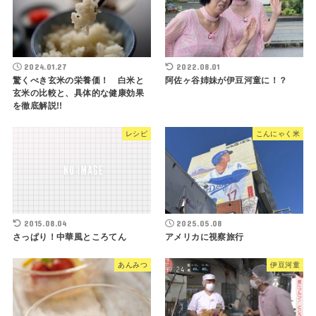
2024.01.27
2022.08.01
驚くべき玄米の栄養価！ 白米と
阿佐ヶ谷姉妹が伊豆河童に！？
玄米の比較と、具体的な健康効果
を徹底解説!!
レシピ
こんにゃく米
2015.08.04
2025.05.08
さっぱり！中華風ところてん
アメリカに視察旅行
あんみつ
伊豆河童