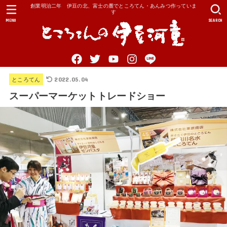
創業明治二年 伊豆の北、富士の麓でところてん・あんみつ作っていま
す
MENU
SEARCH
2022.05.04
ところてん
スーパーマーケットトレードショー